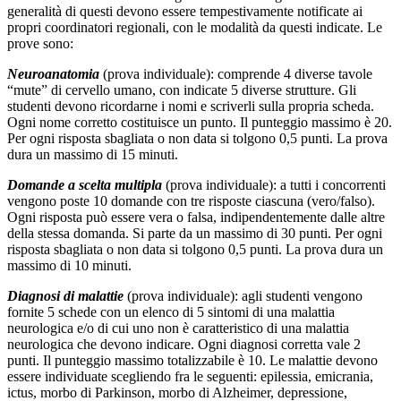
generalità di questi devono essere tempestivamente notificate ai
propri coordinatori regionali, con le modalità da questi indicate. Le
prove sono:
Neuroanatomia
(prova individuale): comprende 4 diverse tavole
“mute” di cervello umano, con indicate 5 diverse strutture. Gli
studenti devono ricordarne i nomi e scriverli sulla propria scheda.
Ogni nome corretto costituisce un punto. Il punteggio massimo è 20.
Per ogni risposta sbagliata o non data si tolgono 0,5 punti. La prova
dura un massimo di 15 minuti.
Domande a scelta multipla
(prova individuale): a tutti i concorrenti
vengono poste 10 domande con tre risposte ciascuna (vero/falso).
Ogni risposta può essere vera o falsa, indipendentemente dalle altre
della stessa domanda. Si parte da un massimo di 30 punti. Per ogni
risposta sbagliata o non data si tolgono 0,5 punti. La prova dura un
massimo di 10 minuti.
Diagnosi di malattie
(prova individuale): agli studenti vengono
fornite 5 schede con un elenco di 5 sintomi di una malattia
neurologica e/o di cui uno non è caratteristico di una malattia
neurologica che devono indicare. Ogni diagnosi corretta vale 2
punti. Il punteggio massimo totalizzabile è 10. Le malattie devono
essere individuate scegliendo fra le seguenti: epilessia, emicrania,
ictus, morbo di Parkinson, morbo di Alzheimer, depressione,