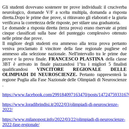
Gli studenti dovevano sostenere tre prove individuali: il cruciverba
neurologico, domande V/F a scelta multipla, domanda a risposta
diretta.Dopo le prime due prove, si ritiravano gli elaborati e la giuria
verificava la correttezza delle risposte, per stilare una graduatoria.
Le domande a risposta diretta (terza prova) erano riservate ai primi
cinque classificati sulla base del punteggio complessivo ottenuto
nelle prime due prove.
Il migliore degli studenti era ammesso alla terza prova pertanto
veniva proclamato il vincitore della fase regionale pugliese ed
ammesso alla selezione nazionale. Nell'intervallo tra le prime due
prove e la prova finale.
FRANCESCO PLASTINA
della classe
3BT è arrivato in finale piazzandosi 1°tra i migliori 5 finalisti
qualificandosi
VINCITORE REGIONALE DELLE
OLIMPIADI DI NEUROSCIENZE.
Pertanto rappresenterà la
regione Puglia alla Fase Nazionale delle Olimpiadi di Neuroscienze
.
https://www.facebook.com/299184097163470/posts/1472475933167
https://www.loradibrindisi.it/2022/03/olimpiadi-di-neuroscienze-
2022/
https://www.milanopost.info/2022/03/22/olimpiadi-di-neuroscienze-
2022-fase-regionale/