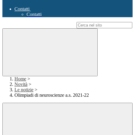
Contatti
Contatti
Campo di ricerca per le pagine del sito
Home
>
Novità
>
Le notizie
>
Olimpiadi di neuroscienze a.s. 2021-22