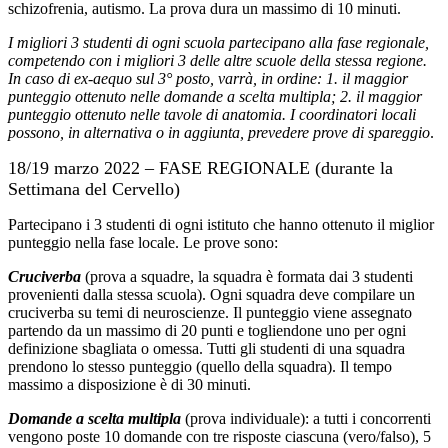
schizofrenia, autismo. La prova dura un massimo di 10 minuti.
I migliori 3 studenti di ogni scuola partecipano alla fase regionale,
competendo con i migliori 3 delle altre scuole della stessa regione.
In caso di ex-aequo sul 3° posto, varrà, in ordine: 1. il maggior
punteggio ottenuto nelle domande a scelta multipla; 2. il maggior
punteggio ottenuto nelle tavole di anatomia. I coordinatori locali
possono, in alternativa o in aggiunta, prevedere prove di spareggio
.
18/19 marzo 2022 – FASE REGIONALE (durante la
Settimana del Cervello)
Partecipano i 3 studenti di ogni istituto che hanno ottenuto il miglior
punteggio nella fase locale. Le prove sono:
Cruciverba
(prova a squadre, la squadra è formata dai 3 studenti
provenienti dalla stessa scuola). Ogni squadra deve compilare un
cruciverba su temi di neuroscienze. Il punteggio viene assegnato
partendo da un massimo di 20 punti e togliendone uno per ogni
definizione sbagliata o omessa. Tutti gli studenti di una squadra
prendono lo stesso punteggio (quello della squadra). Il tempo
massimo a disposizione è di 30 minuti.
Domande a scelta multipla
(prova individuale): a tutti i concorrenti
vengono poste 10 domande con tre risposte ciascuna (vero/falso), 5