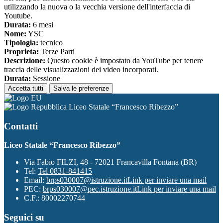
utilizzando la nuova o la vecchia versione dell'interfaccia di
Youtube.
Durata:
6 mesi
Nome:
YSC
Tipologia:
tecnico
Proprieta:
Terze Parti
Descrizione:
Questo cookie è impostato da YouTube per tenere
traccia delle visualizzazioni dei video incorporati.
Durata:
Sessione
Accetta tutti
Salva le preferenze
Liceo Statale “Francesco Ribezzo”
Contatti
Liceo Statale “Francesco Ribezzo”
Via Fabio FILZI, 48 - 72021 Francavilla Fontana (BR)
Tel:
Tel 0831-841415
Email:
brps030007@istruzione.it
Link per inviare una mail
PEC:
brps030007@pec.istruzione.it
Link per inviare una mail
C.F.: 80002270744
Seguici su