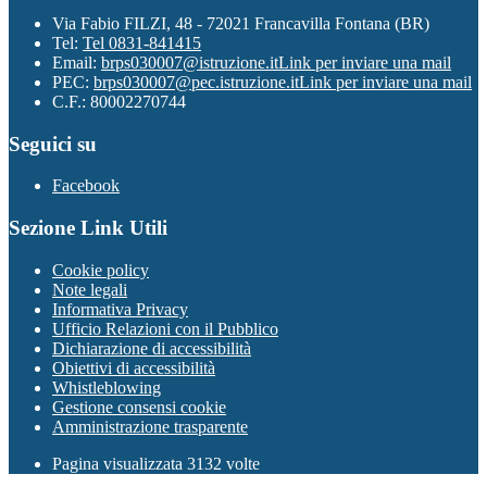
Via Fabio FILZI, 48 - 72021 Francavilla Fontana (BR)
Tel:
Tel 0831-841415
Email:
brps030007@istruzione.it
Link per inviare una mail
PEC:
brps030007@pec.istruzione.it
Link per inviare una mail
C.F.: 80002270744
Seguici su
Facebook
Sezione Link Utili
Cookie policy
Note legali
Informativa Privacy
Ufficio Relazioni con il Pubblico
Dichiarazione di accessibilità
Obiettivi di accessibilità
Whistleblowing
Gestione consensi cookie
Amministrazione trasparente
Pagina visualizzata
3132
volte