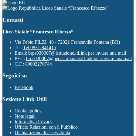
Liceo Statale “Francesco Ribezzo”
Contatti
Liceo Statale “Francesco Ribezzo”
Via Fabio FILZI, 48 - 72021 Francavilla Fontana (BR)
Tel:
Tel 0831-841415
Email:
brps030007@istruzione.it
Link per inviare una mail
PEC:
brps030007@pec.istruzione.it
Link per inviare una mail
C.F.: 80002270744
Seguici su
Facebook
Sezione Link Utili
Cookie policy
Note legali
Informativa Privacy
Ufficio Relazioni con il Pubblico
Dichiarazione di accessibilità