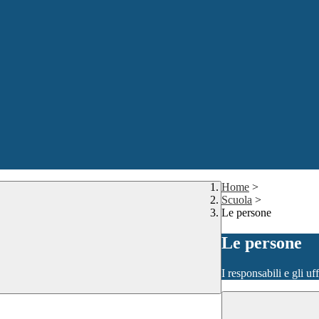
Home
>
Scuola
>
Le persone
Le persone
I responsabili e gli uf