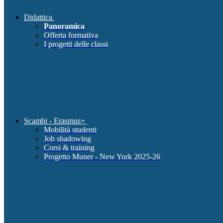
Didattica
Panoramica
Offerta formativa
I progetti delle classi
Scambi - Erasmus+
Mobilità studenti
Job shadowing
Corsi & training
Progetto Muner - New York 2025-26