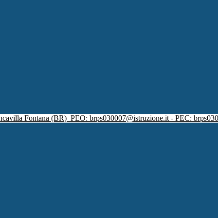
ncavilla Fontana (BR)
PEO: brps030007@istruzione.it - PEC: brps030