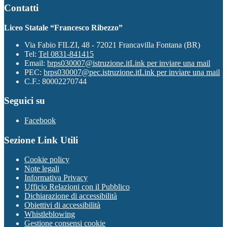
Contatti
Liceo Statale “Francesco Ribezzo”
Via Fabio FILZI, 48 - 72021 Francavilla Fontana (BR)
Tel:
Tel 0831-841415
Email:
brps030007@istruzione.it
Link per inviare una mail
PEC:
brps030007@pec.istruzione.it
Link per inviare una mail
C.F.: 80002270744
Seguici su
Facebook
Sezione Link Utili
Cookie policy
Note legali
Informativa Privacy
Ufficio Relazioni con il Pubblico
Dichiarazione di accessibilità
Obiettivi di accessibilità
Whistleblowing
Gestione consensi cookie