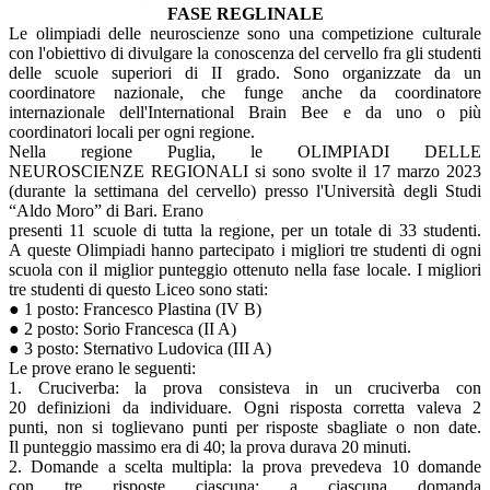
FASE REGLINALE
Le olimpiadi delle neuroscienze sono una competizione culturale
con l'obiettivo di divulgare la conoscenza del cervello fra gli studenti
delle scuole superiori di II grado. Sono organizzate da un
coordinatore nazionale, che funge anche da coordinatore
internazionale dell'International Brain Bee e da uno o più
coordinatori locali per ogni regione.
Nella regione Puglia, le OLIMPIADI DELLE
NEUROSCIENZE REGIONALI si sono svolte il 17 marzo 2023
(durante la settimana del cervello) presso l'Università degli Studi
“Aldo Moro” di Bari. Erano
presenti 11 scuole di tutta la regione, per un totale di 33 studenti.
A queste Olimpiadi hanno partecipato i migliori tre studenti di ogni
scuola con il miglior punteggio ottenuto nella fase locale. I migliori
tre studenti di questo Liceo sono stati:
● 1 posto: Francesco Plastina (IV B)
● 2 posto: Sorio Francesca (II A)
● 3 posto: Sternativo Ludovica (III A)
Le prove erano le seguenti:
1. Cruciverba: la prova consisteva in un cruciverba con
20 definizioni da individuare. Ogni risposta corretta valeva 2
punti, non si toglievano punti per risposte sbagliate o non date.
Il punteggio massimo era di 40; la prova durava 20 minuti.
2. Domande a scelta multipla: la prova prevedeva 10 domande
con tre risposte ciascuna: a ciascuna domanda