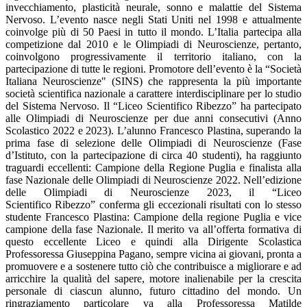
invecchiamento, plasticità neurale, sonno e malattie del Sistema
Nervoso. L’evento nasce negli Stati Uniti nel 1998 e attualmente
coinvolge più di 50 Paesi in tutto il mondo. L’Italia partecipa alla
competizione dal 2010 e le Olimpiadi di Neuroscienze, pertanto,
coinvolgono progressivamente il territorio italiano, con la
partecipazione di tutte le regioni. Promotore dell’evento è la “Società
Italiana Neuroscienze" (SINS) che rappresenta la più importante
società scientifica nazionale a carattere interdisciplinare per lo studio
del Sistema Nervoso. Il “Liceo Scientifico Ribezzo” ha partecipato
alle Olimpiadi di Neuroscienze per due anni consecutivi (Anno
Scolastico 2022 e 2023). L’alunno Francesco Plastina, superando la
prima fase di selezione delle Olimpiadi di Neuroscienze (Fase
d’Istituto, con la partecipazione di circa 40 studenti), ha raggiunto
traguardi eccellenti: Campione della Regione Puglia e finalista alla
fase Nazionale delle Olimpiadi di Neuroscienze 2022. Nell’edizione
delle Olimpiadi di Neuroscienze 2023, il “Liceo
Scientifico Ribezzo” conferma gli eccezionali risultati con lo stesso
studente Francesco Plastina: Campione della regione Puglia e vice
campione della fase Nazionale. Il merito va all’offerta formativa di
questo eccellente Liceo e quindi alla Dirigente Scolastica
Professoressa Giuseppina Pagano, sempre vicina ai giovani, pronta a
promuovere e a sostenere tutto ciò che contribuisce a migliorare e ad
arricchire la qualità del sapere, motore inalienabile per la crescita
personale di ciascun alunno, futuro cittadino del mondo. Un
ringraziamento particolare va alla Professoressa Matilde