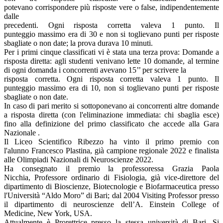
potevano corrispondere più risposte vere o false, indipendentemente
dalle
precedenti. Ogni risposta corretta valeva 1 punto. Il
punteggio massimo era di 30 e non si toglievano punti per risposte
sbagliate o non date; la prova durava 10 minuti.
Per i primi cinque classificati vi è stata una terza prova: Domande a
risposta diretta: agli studenti venivano lette 10 domande, al termine
di ogni domanda i concorrenti avevano 15’’ per scrivere la
risposta corretta. Ogni risposta corretta valeva 1 punto. Il
punteggio massimo era di 10, non si toglievano punti per risposte
sbagliate o non date.
In caso di pari merito si sottoponevano ai concorrenti altre domande
a risposta diretta (con l'eliminazione immediata: chi sbaglia esce)
fino alla definizione del primo classificato che accede alla Gara
Nazionale .
Il Liceo Scientifico Ribezzo ha vinto il primo premio con
l'alunno Francesco Plastina, già campione regionale 2022 e finalista
alle Olimpiadi Nazionali di Neuroscienze 2022.
Ha consegnato il premio la professoressa Grazia Paola
Nicchia, Professore ordinario di Fisiologia, già vice-direttore del
dipartimento di Bioscienze, Biotecnologie e Biofarmaceutica presso
l'Università “Aldo Moro” di Bari; dal 2004 Visiting Professor presso
il dipartimento di neuroscienze dell’A. Einstein College of
Medicine, New York, USA.
Attualmente è Prorettrice presso la stessa università di Bari. Si