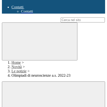
Contatti
Contatti
Campo di ricerca per le pagine del sito
Home
>
Novità
>
Le notizie
>
Olimpiadi di neuroscienze a.s. 2022-23