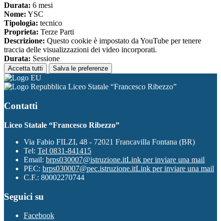
Durata:
6 mesi
Nome:
YSC
Tipologia:
tecnico
Proprieta:
Terze Parti
Descrizione:
Questo cookie è impostato da YouTube per tenere
traccia delle visualizzazioni dei video incorporati.
Durata:
Sessione
Accetta tutti
Salva le preferenze
Liceo Statale “Francesco Ribezzo”
Contatti
Liceo Statale “Francesco Ribezzo”
Via Fabio FILZI, 48 - 72021 Francavilla Fontana (BR)
Tel:
Tel 0831-841415
Email:
brps030007@istruzione.it
Link per inviare una mail
PEC:
brps030007@pec.istruzione.it
Link per inviare una mail
C.F.: 80002270744
Seguici su
Facebook