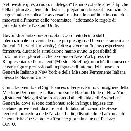
Nel rivestire questo ruolo, i “delegati” hanno svolto le attività tipiche
della diplomazia: tenendo discorsi, preparando bozze di risoluzione,
negoziando con alleati e avversari, risolvendo conflitti e imparando a
muoversi all’interno delle “
committee,”
adottando le regole di
procedura delle Nazioni Unite.
I lavori di simulazione sono stati coordinati da uno staff
internazionale proveniente dalle più prestigiose Università americane
(
tra cui l’Harvard University
). Oltre a vivere un’intensa esperienza
formativa, durante la simulazione hanno avuto la possibilità di
incontrare i diplomatici che lavorano a New York presso le
Rappresentanze Permanenti (
Mission Briefing
), nonché di conoscere
le varie figure professionali impegnate all’interno del Consolato
Generale Italiano a New York e della Missione Permanente Italiana
presso le Nazioni Unite.
Con il benvenuto del Sig. Francesco Fedele, Primo Consigliere della
Missione Permanente Italiana presso le Nazioni Unite di New York,
gli studenti/delegati si sono accomodati nell’aula dell’Assemblea
Generale, dove si sono confrontati solo in lingua inglese con
coetanei provenienti da altre parti di Italia, utilizzando le stesse
regole di procedura delle Nazioni Unite, discutendo ed affrontando
le tematiche che vengono affrontate giornalmente nel Palazzo
O.N.U.