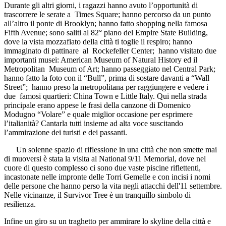
Durante gli altri giorni, i ragazzi hanno avuto l’opportunità di
trascorrere le serate a
Times Square
; hanno percorso da un punto
all’altro il
ponte di Brooklyn
; hanno fatto shopping nella famosa
Fifth Avenue
; sono saliti al 82° piano del
Empire State Building
,
dove la vista mozzafiato della città ti toglie il respiro; hanno
immaginato di pattinare al
Rockefeller Center
; hanno visitato due
importanti musei:
American Museum of Natural History
ed il
Metropolitan Museum of Art
; hanno passeggiato nel
Central Park
;
hanno fatto la foto con il “Bull”, prima di sostare davanti a “Wall
Street”; hanno preso la metropolitana per raggiungere e vedere i
due famosi quartieri:
China Town
e
Little Italy
. Qui nella strada
principale erano appese le frasi della canzone di Domenico
Modugno “Volare” e quale miglior occasione per esprimere
l’italianità? Cantarla tutti insieme ad alta voce suscitando
l’ammirazione dei turisti e dei passanti.
Un solenne spazio di riflessione in una città che non smette mai
di muoversi è stata la visita al
National
9/11 Memorial
, dove nel
cuore di questo complesso ci sono due vaste piscine riflettenti,
incastonate nelle impronte delle Torri Gemelle e con incisi i nomi
delle persone che hanno perso la vita negli attacchi dell'11 settembre.
Nelle vicinanze, il
Survivor Tree
è un tranquillo simbolo di
resilienza.
Infine un giro su un traghetto per ammirare lo skyline della città e