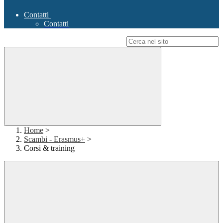
Contatti
Contatti
Campo di ricerca per le pagine del sito
Home
>
Scambi - Erasmus+
>
Corsi & training