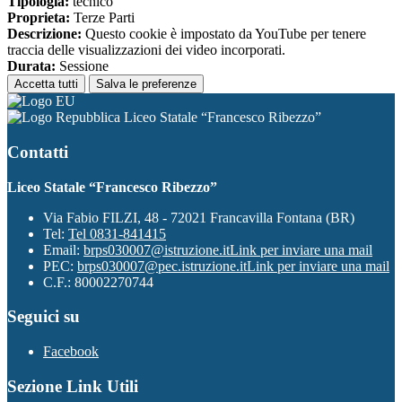
Tipologia:
tecnico
Proprieta:
Terze Parti
Descrizione:
Questo cookie è impostato da YouTube per tenere
traccia delle visualizzazioni dei video incorporati.
Durata:
Sessione
Accetta tutti
Salva le preferenze
Liceo Statale “Francesco Ribezzo”
Contatti
Liceo Statale “Francesco Ribezzo”
Via Fabio FILZI, 48 - 72021 Francavilla Fontana (BR)
Tel:
Tel 0831-841415
Email:
brps030007@istruzione.it
Link per inviare una mail
PEC:
brps030007@pec.istruzione.it
Link per inviare una mail
C.F.: 80002270744
Seguici su
Facebook
Sezione Link Utili