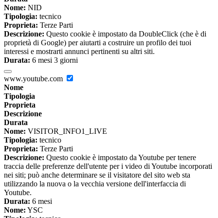
Nome:
NID
Tipologia:
tecnico
Proprieta:
Terze Parti
Descrizione:
Questo cookie è impostato da DoubleClick (che è di
proprietà di Google) per aiutarti a costruire un profilo dei tuoi
interessi e mostrarti annunci pertinenti su altri siti.
Durata:
6 mesi 3 giorni
www.youtube.com
Nome
Tipologia
Proprieta
Descrizione
Durata
Nome:
VISITOR_INFO1_LIVE
Tipologia:
tecnico
Proprieta:
Terze Parti
Descrizione:
Questo cookie è impostato da Youtube per tenere
traccia delle preferenze dell'utente per i video di Youtube incorporati
nei siti; può anche determinare se il visitatore del sito web sta
utilizzando la nuova o la vecchia versione dell'interfaccia di
Youtube.
Durata:
6 mesi
Nome:
YSC