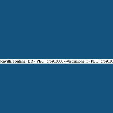
ncavilla Fontana (BR)
PEO: brps030007@istruzione.it - PEC: brps030