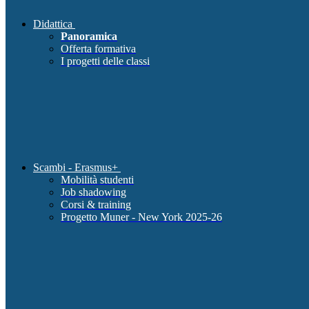
Didattica
Panoramica
Offerta formativa
I progetti delle classi
Scambi - Erasmus+
Mobilità studenti
Job shadowing
Corsi & training
Progetto Muner - New York 2025-26