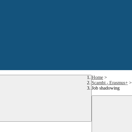
Home
>
Scambi - Erasmus+
>
Job shadowing