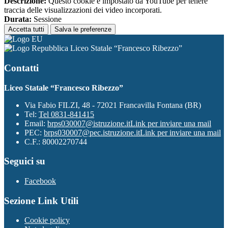
Descrizione:
Questo cookie è impostato da YouTube per tenere
traccia delle visualizzazioni dei video incorporati.
Durata:
Sessione
Accetta tutti
Salva le preferenze
Liceo Statale “Francesco Ribezzo”
Contatti
Liceo Statale “Francesco Ribezzo”
Via Fabio FILZI, 48 - 72021 Francavilla Fontana (BR)
Tel:
Tel 0831-841415
Email:
brps030007@istruzione.it
Link per inviare una mail
PEC:
brps030007@pec.istruzione.it
Link per inviare una mail
C.F.: 80002270744
Seguici su
Facebook
Sezione Link Utili
Cookie policy