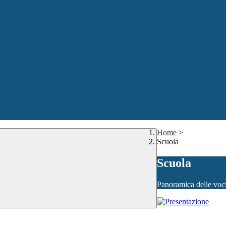
Home
>
Scuola
Scuola
Panoramica delle voc