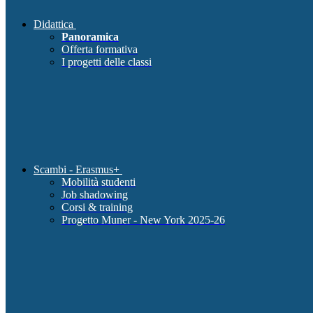
Didattica
Panoramica
Offerta formativa
I progetti delle classi
Scambi - Erasmus+
Mobilità studenti
Job shadowing
Corsi & training
Progetto Muner - New York 2025-26