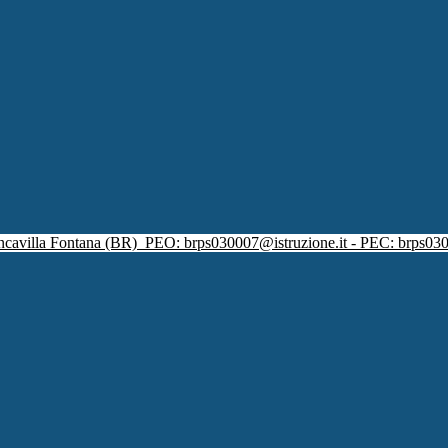
ncavilla Fontana (BR)
PEO: brps030007@istruzione.it - PEC: brps030