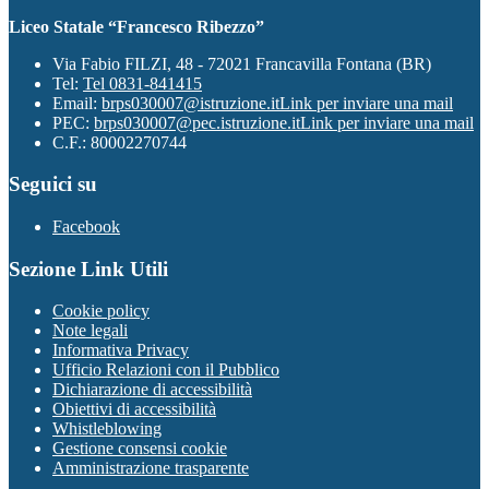
Liceo Statale “Francesco Ribezzo”
Via Fabio FILZI, 48 - 72021 Francavilla Fontana (BR)
Tel:
Tel 0831-841415
Email:
brps030007@istruzione.it
Link per inviare una mail
PEC:
brps030007@pec.istruzione.it
Link per inviare una mail
C.F.: 80002270744
Seguici su
Facebook
Sezione Link Utili
Cookie policy
Note legali
Informativa Privacy
Ufficio Relazioni con il Pubblico
Dichiarazione di accessibilità
Obiettivi di accessibilità
Whistleblowing
Gestione consensi cookie
Amministrazione trasparente