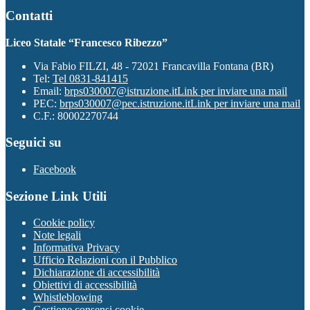
Contatti
Liceo Statale “Francesco Ribezzo”
Via Fabio FILZI, 48 - 72021 Francavilla Fontana (BR)
Tel:
Tel 0831-841415
Email:
brps030007@istruzione.it
Link per inviare una mail
PEC:
brps030007@pec.istruzione.it
Link per inviare una mail
C.F.: 80002270744
Seguici su
Facebook
Sezione Link Utili
Cookie policy
Note legali
Informativa Privacy
Ufficio Relazioni con il Pubblico
Dichiarazione di accessibilità
Obiettivi di accessibilità
Whistleblowing
Gestione consensi cookie