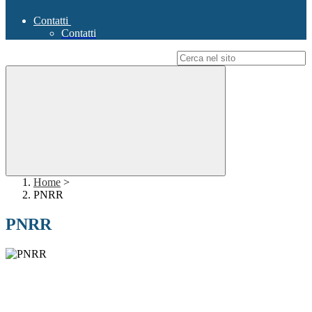
Contatti
Contatti
Campo di ricerca per le pagine del sito
Home
>
PNRR
PNRR