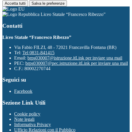
Accetta tutti
Salva le preferenze
Liceo Statale “Francesco Ribezzo”
Contatti
Liceo Statale “Francesco Ribezzo”
Via Fabio FILZI, 48 - 72021 Francavilla Fontana (BR)
Tel:
Tel 0831-841415
Email:
brps030007@istruzione.it
Link per inviare una mail
PEC:
brps030007@pec.istruzione.it
Link per inviare una mail
C.F.: 80002270744
Seguici su
Facebook
Sezione Link Utili
Cookie policy
Note legali
Informativa Privacy
Ufficio Relazioni con il Pubblico