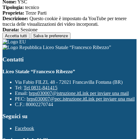
Nome:
YSC
Tipologia:
tecnico
Proprieta:
Terze Parti
Descrizione:
Questo cookie è impostato da YouTube per tenere
traccia delle visualizzazioni dei video incorporati.
Durata:
Sessione
Accetta tutti
Salva le preferenze
Liceo Statale “Francesco Ribezzo”
Contatti
Liceo Statale “Francesco Ribezzo”
Via Fabio FILZI, 48 - 72021 Francavilla Fontana (BR)
Tel:
Tel 0831-841415
Email:
brps030007@istruzione.it
Link per inviare una mail
PEC:
brps030007@pec.istruzione.it
Link per inviare una mail
C.F.: 80002270744
Seguici su
Facebook