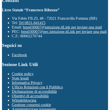
Contatti
Liceo Statale “Francesco Ribezzo”
Via Fabio FILZI, 48 - 72021 Francavilla Fontana (BR)
Tel:
Tel 0831-841415
Email:
brps030007@istruzione.it
Link per inviare una mail
PEC:
brps030007@pec.istruzione.it
Link per inviare una mail
C.F.: 80002270744
Seguici su
Facebook
Sezione Link Utili
Cookie policy
Note legali
Informativa Privacy
Ufficio Relazioni con il Pubblico
Dichiarazione di accessibilità
Obiettivi di accessibilità
Whistleblowing
Gestione consensi cookie
Amministrazione trasparente