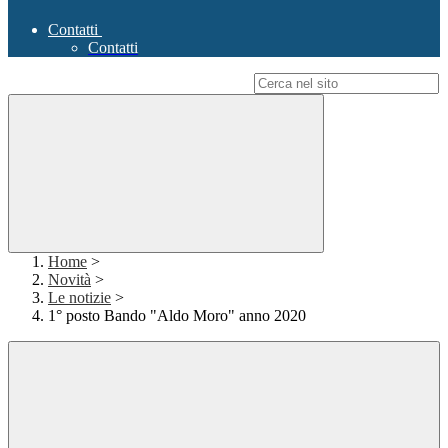
Contatti
Contatti
Campo di ricerca per le pagine del sito
Home
>
Novità
>
Le notizie
>
1° posto Bando "Aldo Moro" anno 2020