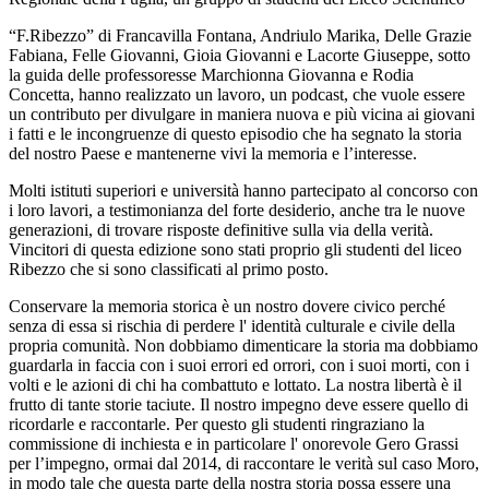
“F.Ribezzo” di Francavilla Fontana, Andriulo Marika, Delle Grazie
Fabiana, Felle Giovanni, Gioia Giovanni e Lacorte Giuseppe, sotto
la guida delle professoresse Marchionna Giovanna e Rodia
Concetta, hanno realizzato un lavoro, un podcast, che vuole essere
un contributo per divulgare in maniera nuova e più vicina ai giovani
i fatti e le incongruenze di questo episodio che ha segnato la storia
del nostro Paese e mantenerne vivi la memoria e l’interesse.
Molti istituti superiori e università hanno partecipato al concorso con
i loro lavori, a testimonianza del forte desiderio, anche tra le nuove
generazioni, di trovare risposte definitive sulla via della verità.
Vincitori di questa edizione sono stati proprio gli studenti del liceo
Ribezzo che si sono classificati al primo posto.
Conservare la memoria storica è un nostro dovere civico perché
senza di essa si rischia di perdere l' identità culturale e civile della
propria comunità. Non dobbiamo dimenticare la storia ma dobbiamo
guardarla in faccia con i suoi errori ed orrori, con i suoi morti, con i
volti e le azioni di chi ha combattuto e lottato. La nostra libertà è il
frutto di tante storie taciute. Il nostro impegno deve essere quello di
ricordarle e raccontarle. Per questo gli studenti ringraziano la
commissione di inchiesta e in particolare l' onorevole Gero Grassi
per l’impegno, ormai dal 2014, di raccontare le verità sul caso Moro,
in modo tale che questa parte della nostra storia possa essere una