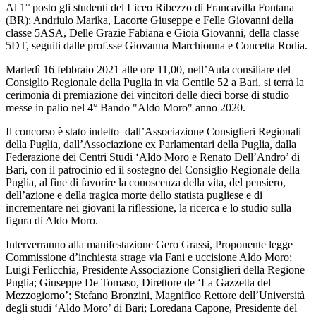
Al 1° posto gli studenti del Liceo Ribezzo di Francavilla Fontana
(BR): Andriulo Marika, Lacorte Giuseppe e Felle Giovanni della
classe 5ASA, Delle Grazie Fabiana e Gioia Giovanni, della classe
5DT, seguiti dalle prof.sse Giovanna Marchionna e Concetta Rodia.
Martedì 16 febbraio 2021 alle ore 11,00, nell’Aula consiliare del
Consiglio Regionale della Puglia in via Gentile 52 a Bari, si terrà la
cerimonia di premiazione dei vincitori delle dieci borse di studio
messe in palio nel 4° Bando "Aldo Moro" anno 2020.
Il concorso è stato indetto dall’Associazione Consiglieri Regionali
della Puglia, dall’Associazione ex Parlamentari della Puglia, dalla
Federazione dei Centri Studi ‘Aldo Moro e Renato Dell’Andro’ di
Bari, con il patrocinio ed il sostegno del Consiglio Regionale della
Puglia, al fine di favorire la conoscenza della vita, del pensiero,
dell’azione e della tragica morte dello statista pugliese e di
incrementare nei giovani la riflessione, la ricerca e lo studio sulla
figura di Aldo Moro.
Interverranno alla manifestazione Gero Grassi, Proponente legge
Commissione d’inchiesta strage via Fani e uccisione Aldo Moro;
Luigi Ferlicchia, Presidente Associazione Consiglieri della Regione
Puglia; Giuseppe De Tomaso, Direttore de ‘La Gazzetta del
Mezzogiorno’; Stefano Bronzini, Magnifico Rettore dell’Università
degli studi ‘Aldo Moro’ di Bari; Loredana Capone, Presidente del