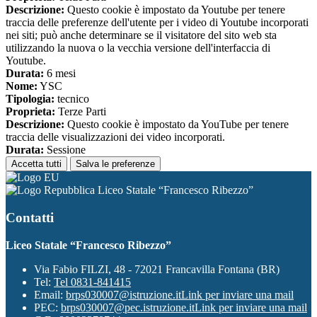
Descrizione:
Questo cookie è impostato da Youtube per tenere
traccia delle preferenze dell'utente per i video di Youtube incorporati
nei siti; può anche determinare se il visitatore del sito web sta
utilizzando la nuova o la vecchia versione dell'interfaccia di
Youtube.
Durata:
6 mesi
Nome:
YSC
Tipologia:
tecnico
Proprieta:
Terze Parti
Descrizione:
Questo cookie è impostato da YouTube per tenere
traccia delle visualizzazioni dei video incorporati.
Durata:
Sessione
Accetta tutti
Salva le preferenze
Liceo Statale “Francesco Ribezzo”
Contatti
Liceo Statale “Francesco Ribezzo”
Via Fabio FILZI, 48 - 72021 Francavilla Fontana (BR)
Tel:
Tel 0831-841415
Email:
brps030007@istruzione.it
Link per inviare una mail
PEC:
brps030007@pec.istruzione.it
Link per inviare una mail