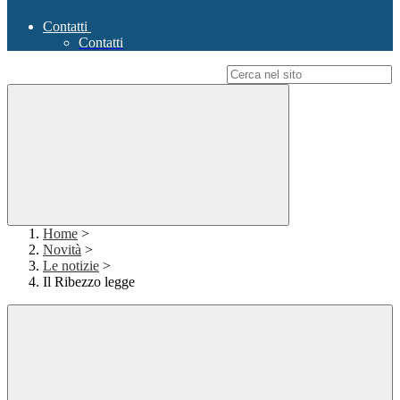
Contatti
Contatti
Campo di ricerca per le pagine del sito
Home
>
Novità
>
Le notizie
>
Il Ribezzo legge