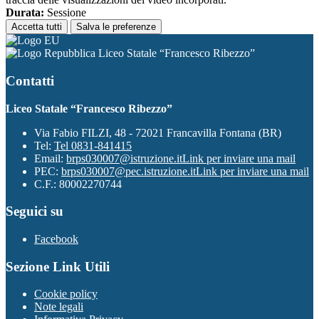
Durata:
Sessione
Accetta tutti
Salva le preferenze
Liceo Statale “Francesco Ribezzo”
Contatti
Liceo Statale “Francesco Ribezzo”
Via Fabio FILZI, 48 - 72021 Francavilla Fontana (BR)
Tel:
Tel 0831-841415
Email:
brps030007@istruzione.it
Link per inviare una mail
PEC:
brps030007@pec.istruzione.it
Link per inviare una mail
C.F.: 80002270744
Seguici su
Facebook
Sezione Link Utili
Cookie policy
Note legali