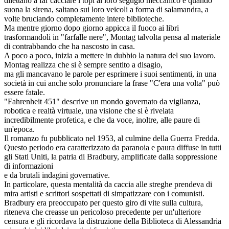
dilettano a far cacciare i topi al loro segugio meccanico e quando
suona la sirena, saltano sui loro veicoli a forma di salamandra, a
volte bruciando completamente intere biblioteche.
Ma mentre giorno dopo giorno appicca il fuoco ai libri
trasformandoli in "farfalle nere", Montag talvolta pensa al materiale
di contrabbando che ha nascosto in casa.
A poco a poco, inizia a mettere in dubbio la natura del suo lavoro.
Montag realizza che si è sempre sentito a disagio,
ma gli mancavano le parole per esprimere i suoi sentimenti, in una
società in cui anche solo pronunciare la frase "C'era una volta" può
essere fatale.
"Fahrenheit 451" descrive un mondo governato da vigilanza,
robotica e realtà virtuale, una visione che si è rivelata
incredibilmente profetica, e che da voce, inoltre, alle paure di
un'epoca.
Il romanzo fu pubblicato nel 1953, al culmine della Guerra Fredda.
Questo periodo era caratterizzato da paranoia e paura diffuse in tutti
gli Stati Uniti, la patria di Bradbury, amplificate dalla soppressione
di informazioni
e da brutali indagini governative.
In particolare, questa mentalità da caccia alle streghe prendeva di
mira artisti e scrittori sospettati di simpatizzare con i comunisti.
Bradbury era preoccupato per questo giro di vite sulla cultura,
riteneva che creasse un pericoloso precedente per un'ulteriore
censura e gli ricordava la distruzione della Biblioteca di Alessandria