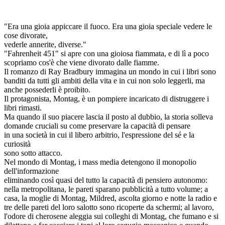
"Era una gioia appiccare il fuoco. Era una gioia speciale vedere le
cose divorate,
vederle annerite, diverse."
"Fahrenheit 451" si apre con una gioiosa fiammata, e di lì a poco
scopriamo cos'è che viene divorato dalle fiamme.
Il romanzo di Ray Bradbury immagina un mondo in cui i libri sono
banditi da tutti gli ambiti della vita e in cui non solo leggerli, ma
anche possederli è proibito.
Il protagonista, Montag, è un pompiere incaricato di distruggere i
libri rimasti.
Ma quando il suo piacere lascia il posto al dubbio, la storia solleva
domande cruciali su come preservare la capacità di pensare
in una società in cui il libero arbitrio, l'espressione del sé e la
curiosità
sono sotto attacco.
Nel mondo di Montag, i mass media detengono il monopolio
dell'informazione
eliminando così quasi del tutto la capacità di pensiero autonomo:
nella metropolitana, le pareti sparano pubblicità a tutto volume; a
casa, la moglie di Montag, Mildred, ascolta giorno e notte la radio e
tre delle pareti del loro salotto sono ricoperte da schermi; al lavoro,
l'odore di cherosene aleggia sui colleghi di Montag, che fumano e si