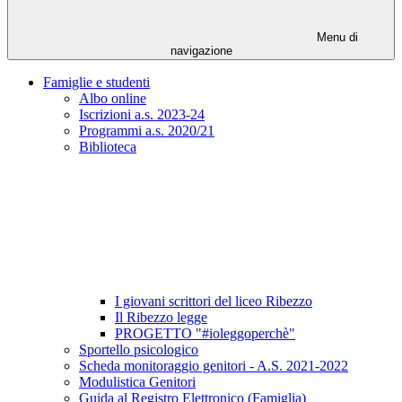
Menu di
navigazione
Famiglie e studenti
Albo online
Iscrizioni a.s. 2023-24
Programmi a.s. 2020/21
Biblioteca
I giovani scrittori del liceo Ribezzo
Il Ribezzo legge
PROGETTO "#ioleggoperchè"
Sportello psicologico
Scheda monitoraggio genitori - A.S. 2021-2022
Modulistica Genitori
Guida al Registro Elettronico (Famiglia)