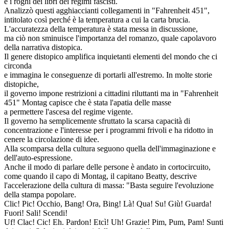
e i roghi dei libri dei regimi fascisti.
Analizzò questi agghiaccianti collegamenti in "Fahrenheit 451",
intitolato così perché è la temperatura a cui la carta brucia.
L'accuratezza della temperatura è stata messa in discussione,
ma ciò non sminuisce l'importanza del romanzo, quale capolavoro
della narrativa distopica.
Il genere distopico amplifica inquietanti elementi del mondo che ci
circonda
e immagina le conseguenze di portarli all'estremo. In molte storie
distopiche,
il governo impone restrizioni a cittadini riluttanti ma in "Fahrenheit
451" Montag capisce che è stata l'apatia delle masse
a permettere l'ascesa del regime vigente.
Il governo ha semplicemente sfruttato la scarsa capacità di
concentrazione e l'interesse per i programmi frivoli e ha ridotto in
cenere la circolazione di idee.
Alla scomparsa della cultura seguono quella dell'immaginazione e
dell'auto-espressione.
Anche il modo di parlare delle persone è andato in cortocircuito,
come quando il capo di Montag, il capitano Beatty, descrive
l'accelerazione della cultura di massa: "Basta seguire l'evoluzione
della stampa popolare.
Clic! Pic! Occhio, Bang! Ora, Bing! Là! Qua! Su! Giù! Guarda!
Fuori! Sali! Scendi!
Uf! Clac! Cic! Eh. Pardon! Etcì! Uh! Grazie! Pim, Pum, Pam! Sunti