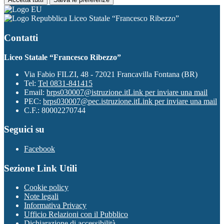
Liceo Statale “Francesco Ribezzo”
Contatti
Liceo Statale “Francesco Ribezzo”
Via Fabio FILZI, 48 - 72021 Francavilla Fontana (BR)
Tel:
Tel 0831-841415
Email:
brps030007@istruzione.it
Link per inviare una mail
PEC:
brps030007@pec.istruzione.it
Link per inviare una mail
C.F.: 80002270744
Seguici su
Facebook
Sezione Link Utili
Cookie policy
Note legali
Informativa Privacy
Ufficio Relazioni con il Pubblico
Dichiarazione di accessibilità