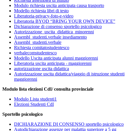
Richiesta assemblea di istituto
Modulo richiesta uscita anticipata causa trasporto
Modello richiesta libri di testo
Liberatoria-privacy-foto-e-video
Liberatoria BYOD “BRING YOUR OWN DEVICE”
Dichiarazione di consenso sportello psicologico
Autorizzazione_uscita_didattica_minorenni
Assembl_studenti.verbale insediamento
Assembl_studenti.verbale
Richiesta comitatostudentesco
verbalecomstudentesco
Modello Uscita anticipata alunni maggiorenni
Liberatoria uscita anticipata - maggiorenni
autorizzazione uscita didattica
Autorizzazione uscita didattica/viaggio di istruzione studenti
maggiorenni
Modulo lista elezioni CdI/ consulta provinciale
Modulo Lista studenti1
Elezioni Studenti CdI
Sportello psicologico
DIC
HIARAZIONE DI CONSENSO sportello psicologico
Autodichiarazione assenze per malattia superiore a 5 gg