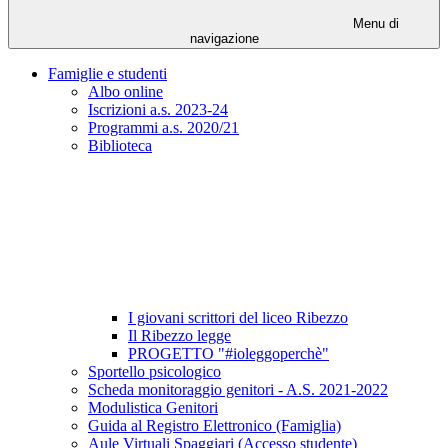
Menu di
navigazione
Famiglie e studenti
Albo online
Iscrizioni a.s. 2023-24
Programmi a.s. 2020/21
Biblioteca
I giovani scrittori del liceo Ribezzo
Il Ribezzo legge
PROGETTO "#ioleggoperchè"
Sportello psicologico
Scheda monitoraggio genitori - A.S. 2021-2022
Modulistica Genitori
Guida al Registro Elettronico (Famiglia)
Aule Virtuali Spaggiari (Accesso studente)