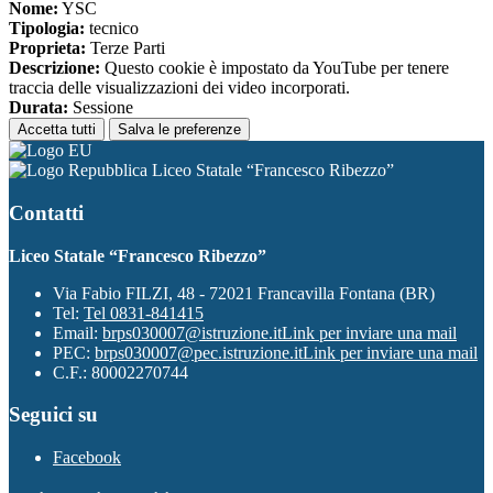
Nome:
YSC
Tipologia:
tecnico
Proprieta:
Terze Parti
Descrizione:
Questo cookie è impostato da YouTube per tenere
traccia delle visualizzazioni dei video incorporati.
Durata:
Sessione
Accetta tutti
Salva le preferenze
Liceo Statale “Francesco Ribezzo”
Contatti
Liceo Statale “Francesco Ribezzo”
Via Fabio FILZI, 48 - 72021 Francavilla Fontana (BR)
Tel:
Tel 0831-841415
Email:
brps030007@istruzione.it
Link per inviare una mail
PEC:
brps030007@pec.istruzione.it
Link per inviare una mail
C.F.: 80002270744
Seguici su
Facebook