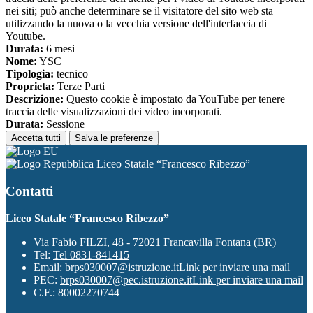
nei siti; può anche determinare se il visitatore del sito web sta
utilizzando la nuova o la vecchia versione dell'interfaccia di
Youtube.
Durata:
6 mesi
Nome:
YSC
Tipologia:
tecnico
Proprieta:
Terze Parti
Descrizione:
Questo cookie è impostato da YouTube per tenere
traccia delle visualizzazioni dei video incorporati.
Durata:
Sessione
Accetta tutti
Salva le preferenze
Liceo Statale “Francesco Ribezzo”
Contatti
Liceo Statale “Francesco Ribezzo”
Via Fabio FILZI, 48 - 72021 Francavilla Fontana (BR)
Tel:
Tel 0831-841415
Email:
brps030007@istruzione.it
Link per inviare una mail
PEC:
brps030007@pec.istruzione.it
Link per inviare una mail
C.F.: 80002270744