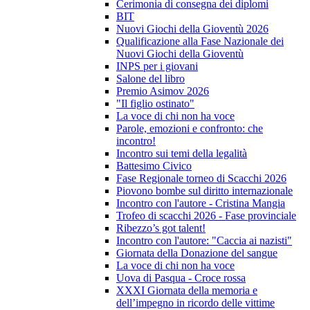
Cerimonia di consegna dei diplomi
BIT
Nuovi Giochi della Gioventù 2026
Qualificazione alla Fase Nazionale dei
Nuovi Giochi della Gioventù
INPS per i giovani
Salone del libro
Premio Asimov 2026
"Il figlio ostinato"
La voce di chi non ha voce
Parole, emozioni e confronto: che
incontro!
Incontro sui temi della legalità
Battesimo Civico
Fase Regionale torneo di Scacchi 2026
Piovono bombe sul diritto internazionale
Incontro con l'autore - Cristina Mangia
Trofeo di scacchi 2026 - Fase provinciale
Ribezzo’s got talent!
Incontro con l'autore: "Caccia ai nazisti"
Giornata della Donazione del sangue
La voce di chi non ha voce
Uova di Pasqua - Croce rossa
XXXI Giornata della memoria e
dell’impegno in ricordo delle vittime