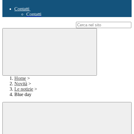
Contatti
Contatti
Campo di ricerca per le pagine del sito
Home
>
Novità
>
Le notizie
>
Blue day