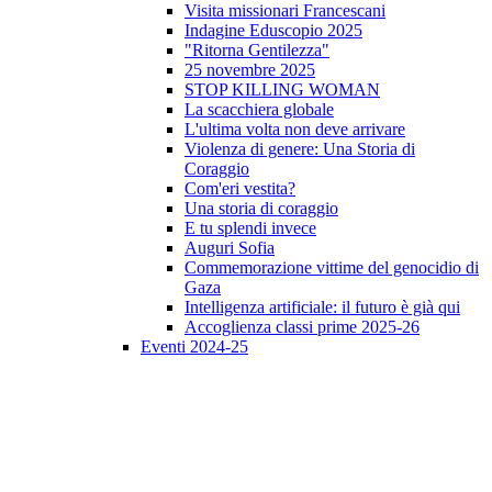
Visita missionari Francescani
Indagine Eduscopio 2025
"Ritorna Gentilezza"
25 novembre 2025
STOP KILLING WOMAN
La scacchiera globale
L'ultima volta non deve arrivare
Violenza di genere: Una Storia di
Coraggio
Com'eri vestita?
Una storia di coraggio
E tu splendi invece
Auguri Sofia
Commemorazione vittime del genocidio di
Gaza
Intelligenza artificiale: il futuro è già qui
Accoglienza classi prime 2025-26
Eventi 2024-25