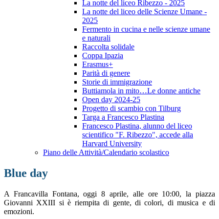
La notte del liceo Ribezzo - 2025
La notte del liceo delle Scienze Umane -
2025
Fermento in cucina e nelle scienze umane
e naturali
Raccolta solidale
Coppa Ipazia
Erasmus+
Parità di genere
Storie di immigrazione
Buttiamola in mito…Le donne antiche
Open day 2024-25
Progetto di scambio con Tilburg
Targa a Francesco Plastina
Francesco Plastina, alunno del liceo
scientifico "F. Ribezzo", accede alla
Harvard University
Piano delle Attività/Calendario scolastico
Blue day
A Francavilla Fontana, oggi 8 aprile, alle ore 10:00, la piazza
Giovanni XXIII si è riempita di gente, di colori, di musica e di
emozioni.