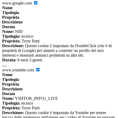
www.google.com
Nome
Tipologia
Proprieta
Descrizione
Durata
Nome:
NID
Tipologia:
tecnico
Proprieta:
Terze Parti
Descrizione:
Questo cookie è impostato da DoubleClick (che è di
proprietà di Google) per aiutarti a costruire un profilo dei tuoi
interessi e mostrarti annunci pertinenti su altri siti.
Durata:
6 mesi 3 giorni
www.youtube.com
Nome
Tipologia
Proprieta
Descrizione
Durata
Nome:
VISITOR_INFO1_LIVE
Tipologia:
tecnico
Proprieta:
Terze Parti
Descrizione:
Questo cookie è impostato da Youtube per tenere
traccia delle preferenze dell'utente per i video di Youtube incorporati