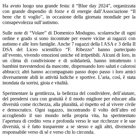
Ha avuto luogo una grande festa: il “Blue day 2024”, organizzata
con grande dispendio di forze e di energie dall’Associazione “Il
bene che ti voglio”, in occasione della giornata mondiale per la
consapevolezza sull’autismo.
Sulle note di “Volare” di Domenico Modugno, scolaresche di ogni
ordine e grado si sono incontrate per essere vicine ai ragazzi con
autismo e alle loro famiglie. Anche 7 ragazzi della I ASA e 3 della II
DSA del Liceo scientifico “F. Ribezzo” hanno partecipato
all’evento, vivendo emozioni uniche ed irripetibili. Alcuni di loro, in
un clima di condivisione e di solidarietà, hanno intrattenuto i
bambini travestendosi da mascotte, dispensando loro saluti e calorosi
abbracci; altri hanno accompagnato passo dopo passo i loro amici
diversamente abili in attività ludiche e sportive. L’aria, così, è stata
inondata da sorrisi, gioia e vitalità.
Sperimentare la gentilezza, la bellezza del condividere, dell’aiutare,
del prendersi cura con gratuità è il modo migliore per educare alla
diversità come ricchezza, alla pluralità, al rispetto ed al vivere civile
e democratico. Ogni ragazzo, incontrando il volto dell’altro ed
accogliendo il suo mondo nella propria vita, ha sperimentato
l’apertura di credito vera e profonda verso le sue ricchezze e le sue
diversità, si è fatto trasparente a se stesso e agli altri, divenendo
responsabile verso di sé e verso chi lo circonda.