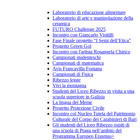
Laboratorio di educazione alimentare
Laboratorio di arte e manipolazione della
ceramica
FUTURO Challenge 2025
Incontro con Giancarlo Visitilli
Fase Finale progetto “I Semi dell’Etica”
Progetto Green Gol
Incontro con l'artista Rosangela Chirico
Campionati studenteschi
Campionati di matematica
Avis Francavilla Fontana
Campionati di Fisica
Ribezzo legge
Vivi la montagna
Studenti del Liceo Ribezzo in visita a una
scuola superiore in Galizia
La lingua dei Meme
Progetto Protezione Civile
Incontro col Nucleo Tutela del Patrimonio
Culturale del Corpo dei Carabinieri di Bari
Gli studenti del Liceo Ribezzo ospiti di
una scuola di Praga nell’ambito del
Programma Europeo Erasmus+