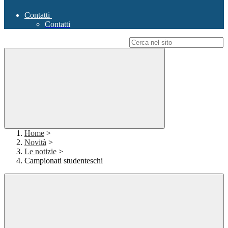
Contatti
Contatti
Campo di ricerca per le pagine del sito
Home
>
Novità
>
Le notizie
>
Campionati studenteschi