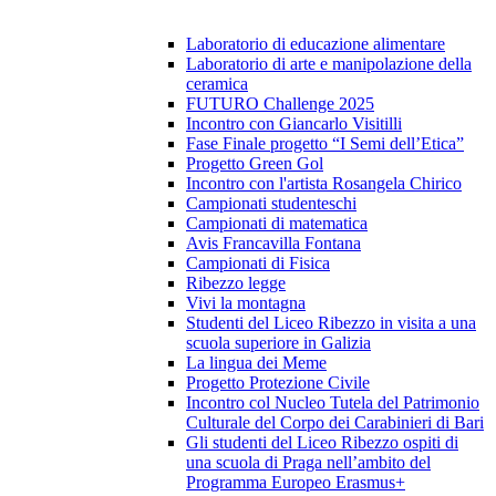
Laboratorio di educazione alimentare
Laboratorio di arte e manipolazione della
ceramica
FUTURO Challenge 2025
Incontro con Giancarlo Visitilli
Fase Finale progetto “I Semi dell’Etica”
Progetto Green Gol
Incontro con l'artista Rosangela Chirico
Campionati studenteschi
Campionati di matematica
Avis Francavilla Fontana
Campionati di Fisica
Ribezzo legge
Vivi la montagna
Studenti del Liceo Ribezzo in visita a una
scuola superiore in Galizia
La lingua dei Meme
Progetto Protezione Civile
Incontro col Nucleo Tutela del Patrimonio
Culturale del Corpo dei Carabinieri di Bari
Gli studenti del Liceo Ribezzo ospiti di
una scuola di Praga nell’ambito del
Programma Europeo Erasmus+