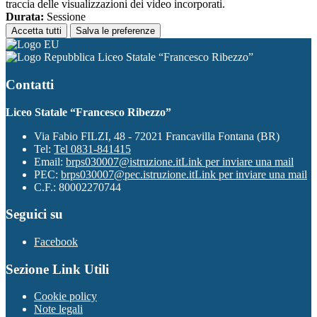
traccia delle visualizzazioni dei video incorporati.
Durata:
Sessione
Accetta tutti
Salva le preferenze
Liceo Statale “Francesco Ribezzo”
Contatti
Liceo Statale “Francesco Ribezzo”
Via Fabio FILZI, 48 - 72021 Francavilla Fontana (BR)
Tel:
Tel 0831-841415
Email:
brps030007@istruzione.it
Link per inviare una mail
PEC:
brps030007@pec.istruzione.it
Link per inviare una mail
C.F.: 80002270744
Seguici su
Facebook
Sezione Link Utili
Cookie policy
Note legali