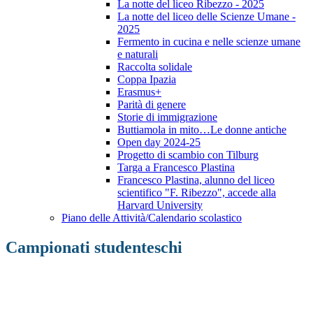
La notte del liceo Ribezzo - 2025
La notte del liceo delle Scienze Umane -
2025
Fermento in cucina e nelle scienze umane
e naturali
Raccolta solidale
Coppa Ipazia
Erasmus+
Parità di genere
Storie di immigrazione
Buttiamola in mito…Le donne antiche
Open day 2024-25
Progetto di scambio con Tilburg
Targa a Francesco Plastina
Francesco Plastina, alunno del liceo
scientifico "F. Ribezzo", accede alla
Harvard University
Piano delle Attività/Calendario scolastico
Campionati studenteschi