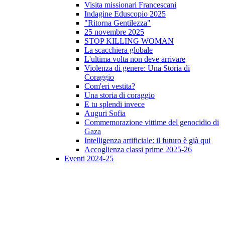
Visita missionari Francescani
Indagine Eduscopio 2025
"Ritorna Gentilezza"
25 novembre 2025
STOP KILLING WOMAN
La scacchiera globale
L'ultima volta non deve arrivare
Violenza di genere: Una Storia di
Coraggio
Com'eri vestita?
Una storia di coraggio
E tu splendi invece
Auguri Sofia
Commemorazione vittime del genocidio di
Gaza
Intelligenza artificiale: il futuro è già qui
Accoglienza classi prime 2025-26
Eventi 2024-25