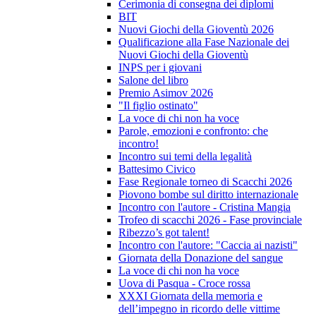
Cerimonia di consegna dei diplomi
BIT
Nuovi Giochi della Gioventù 2026
Qualificazione alla Fase Nazionale dei
Nuovi Giochi della Gioventù
INPS per i giovani
Salone del libro
Premio Asimov 2026
"Il figlio ostinato"
La voce di chi non ha voce
Parole, emozioni e confronto: che
incontro!
Incontro sui temi della legalità
Battesimo Civico
Fase Regionale torneo di Scacchi 2026
Piovono bombe sul diritto internazionale
Incontro con l'autore - Cristina Mangia
Trofeo di scacchi 2026 - Fase provinciale
Ribezzo’s got talent!
Incontro con l'autore: "Caccia ai nazisti"
Giornata della Donazione del sangue
La voce di chi non ha voce
Uova di Pasqua - Croce rossa
XXXI Giornata della memoria e
dell’impegno in ricordo delle vittime