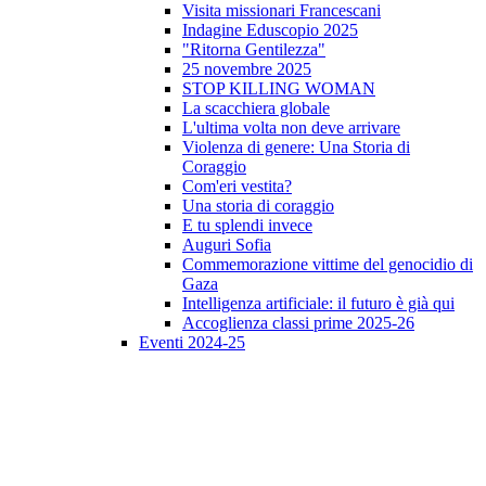
Visita missionari Francescani
Indagine Eduscopio 2025
"Ritorna Gentilezza"
25 novembre 2025
STOP KILLING WOMAN
La scacchiera globale
L'ultima volta non deve arrivare
Violenza di genere: Una Storia di
Coraggio
Com'eri vestita?
Una storia di coraggio
E tu splendi invece
Auguri Sofia
Commemorazione vittime del genocidio di
Gaza
Intelligenza artificiale: il futuro è già qui
Accoglienza classi prime 2025-26
Eventi 2024-25