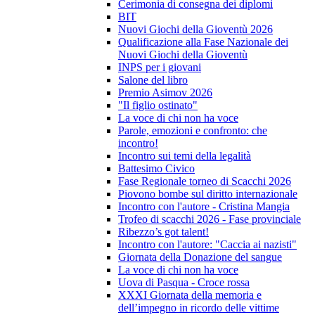
Cerimonia di consegna dei diplomi
BIT
Nuovi Giochi della Gioventù 2026
Qualificazione alla Fase Nazionale dei
Nuovi Giochi della Gioventù
INPS per i giovani
Salone del libro
Premio Asimov 2026
"Il figlio ostinato"
La voce di chi non ha voce
Parole, emozioni e confronto: che
incontro!
Incontro sui temi della legalità
Battesimo Civico
Fase Regionale torneo di Scacchi 2026
Piovono bombe sul diritto internazionale
Incontro con l'autore - Cristina Mangia
Trofeo di scacchi 2026 - Fase provinciale
Ribezzo’s got talent!
Incontro con l'autore: "Caccia ai nazisti"
Giornata della Donazione del sangue
La voce di chi non ha voce
Uova di Pasqua - Croce rossa
XXXI Giornata della memoria e
dell’impegno in ricordo delle vittime