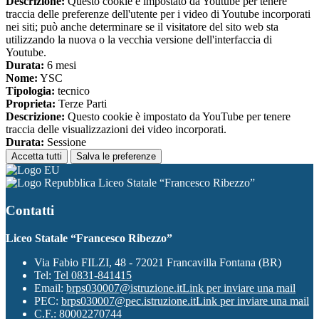
Descrizione:
Questo cookie è impostato da Youtube per tenere
traccia delle preferenze dell'utente per i video di Youtube incorporati
nei siti; può anche determinare se il visitatore del sito web sta
utilizzando la nuova o la vecchia versione dell'interfaccia di
Youtube.
Durata:
6 mesi
Nome:
YSC
Tipologia:
tecnico
Proprieta:
Terze Parti
Descrizione:
Questo cookie è impostato da YouTube per tenere
traccia delle visualizzazioni dei video incorporati.
Durata:
Sessione
Accetta tutti
Salva le preferenze
Liceo Statale “Francesco Ribezzo”
Contatti
Liceo Statale “Francesco Ribezzo”
Via Fabio FILZI, 48 - 72021 Francavilla Fontana (BR)
Tel:
Tel 0831-841415
Email:
brps030007@istruzione.it
Link per inviare una mail
PEC:
brps030007@pec.istruzione.it
Link per inviare una mail
C.F.: 80002270744