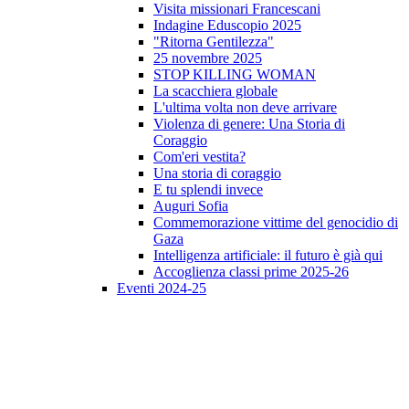
Visita missionari Francescani
Indagine Eduscopio 2025
"Ritorna Gentilezza"
25 novembre 2025
STOP KILLING WOMAN
La scacchiera globale
L'ultima volta non deve arrivare
Violenza di genere: Una Storia di
Coraggio
Com'eri vestita?
Una storia di coraggio
E tu splendi invece
Auguri Sofia
Commemorazione vittime del genocidio di
Gaza
Intelligenza artificiale: il futuro è già qui
Accoglienza classi prime 2025-26
Eventi 2024-25