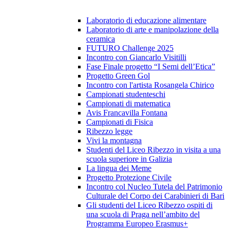
Laboratorio di educazione alimentare
Laboratorio di arte e manipolazione della
ceramica
FUTURO Challenge 2025
Incontro con Giancarlo Visitilli
Fase Finale progetto “I Semi dell’Etica”
Progetto Green Gol
Incontro con l'artista Rosangela Chirico
Campionati studenteschi
Campionati di matematica
Avis Francavilla Fontana
Campionati di Fisica
Ribezzo legge
Vivi la montagna
Studenti del Liceo Ribezzo in visita a una
scuola superiore in Galizia
La lingua dei Meme
Progetto Protezione Civile
Incontro col Nucleo Tutela del Patrimonio
Culturale del Corpo dei Carabinieri di Bari
Gli studenti del Liceo Ribezzo ospiti di
una scuola di Praga nell’ambito del
Programma Europeo Erasmus+