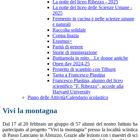
La notte del liceo Ribezzo - 2025
La notte del liceo delle Scienze Umane -
2025
Fermento in cucina e nelle scienze umane
e naturali
Raccolta solidale
Coppa Ipazia
Erasmus+
Parità di genere
Storie di immigrazione
Buttiamola in mito…Le donne antiche
Open day 2024-25
Progetto di scambio con Tilburg
Targa a Francesco Plastina
Francesco Plastina, alunno del liceo
scientifico "F. Ribezzo", accede alla
Harvard University
Piano delle Attività/Calendario scolastico
Vivi la montagna
Dal 17 al 20 febbraio un gruppo di 57 alunni del nostro Istituto ha
partecipato al progetto “Vivi la montagna” presso la località sciistica
di Passo Lanciano in Abruzzo. Grazie alle lezioni con i maestri di sci