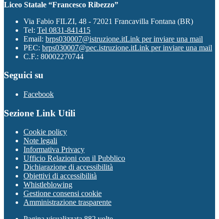
Liceo Statale “Francesco Ribezzo”
Via Fabio FILZI, 48 - 72021 Francavilla Fontana (BR)
Tel:
Tel 0831-841415
Email:
brps030007@istruzione.it
Link per inviare una mail
PEC:
brps030007@pec.istruzione.it
Link per inviare una mail
C.F.: 80002270744
Seguici su
Facebook
Sezione Link Utili
Cookie policy
Note legali
Informativa Privacy
Ufficio Relazioni con il Pubblico
Dichiarazione di accessibilità
Obiettivi di accessibilità
Whistleblowing
Gestione consensi cookie
Amministrazione trasparente
Pagina visualizzata
882
volte