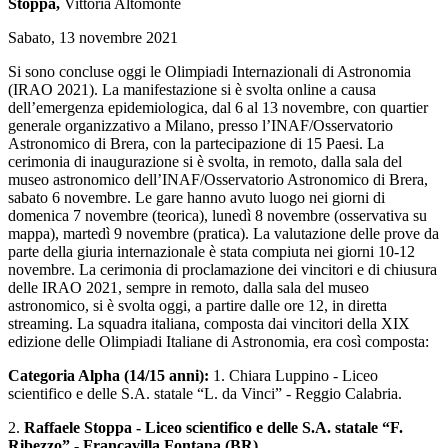
Stoppa,
Vittoria Altomonte
Sabato, 13 novembre 2021
Si sono concluse oggi le Olimpiadi Internazionali di Astronomia
(IRAO 2021). La manifestazione si è svolta online a causa
dell’emergenza epidemiologica, dal 6 al 13 novembre, con quartier
generale organizzativo a Milano, presso l’INAF/Osservatorio
Astronomico di Brera, con la partecipazione di 15 Paesi. La
cerimonia di inaugurazione si è svolta, in remoto, dalla sala del
museo astronomico dell’INAF/Osservatorio Astronomico di Brera,
sabato 6 novembre. Le gare hanno avuto luogo nei giorni di
domenica 7 novembre (teorica), lunedì 8 novembre (osservativa su
mappa), martedì 9 novembre (pratica). La valutazione delle prove da
parte della giuria internazionale è stata compiuta nei giorni 10-12
novembre. La cerimonia di proclamazione dei vincitori e di chiusura
delle IRAO 2021, sempre in remoto, dalla sala del museo
astronomico, si è svolta oggi, a partire dalle ore 12, in diretta
streaming. La squadra italiana, composta dai vincitori della XIX
edizione delle Olimpiadi Italiane di Astronomia, era così composta:
Categoria Alpha (14/15 anni):
1. Chiara Luppino - Liceo
scientifico e delle S.A. statale “L. da Vinci” - Reggio Calabria.
2.
Raffaele Stoppa - Liceo scientifico e delle S.A. statale “F.
Ribezzo” - Francavilla Fontana (BR).