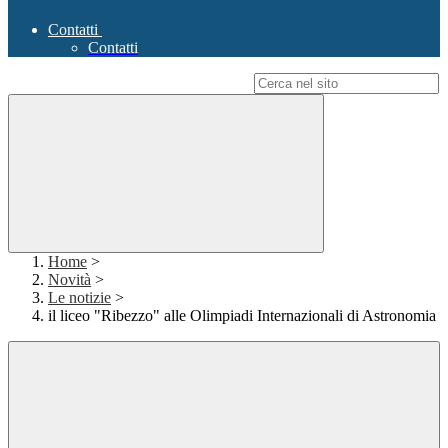
Contatti
Contatti
Campo di ricerca per le pagine del sito
Home
>
Novità
>
Le notizie
>
il liceo "Ribezzo" alle Olimpiadi Internazionali di Astronomia