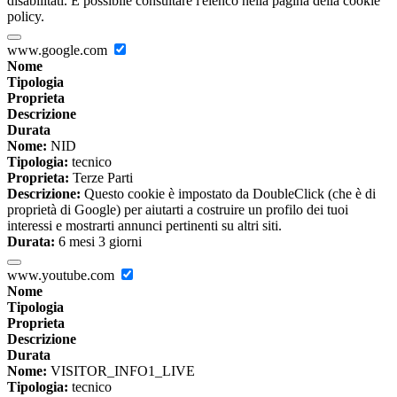
disabilitati. È possibile consultare l'elenco nella pagina della cookie
policy.
www.google.com
Nome
Tipologia
Proprieta
Descrizione
Durata
Nome:
NID
Tipologia:
tecnico
Proprieta:
Terze Parti
Descrizione:
Questo cookie è impostato da DoubleClick (che è di
proprietà di Google) per aiutarti a costruire un profilo dei tuoi
interessi e mostrarti annunci pertinenti su altri siti.
Durata:
6 mesi 3 giorni
www.youtube.com
Nome
Tipologia
Proprieta
Descrizione
Durata
Nome:
VISITOR_INFO1_LIVE
Tipologia:
tecnico