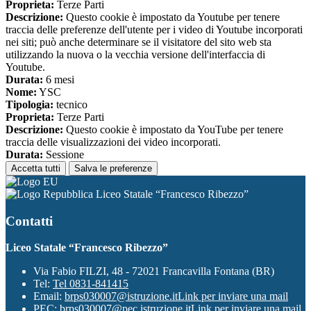
Proprieta:
Terze Parti
Descrizione:
Questo cookie è impostato da Youtube per tenere
traccia delle preferenze dell'utente per i video di Youtube incorporati
nei siti; può anche determinare se il visitatore del sito web sta
utilizzando la nuova o la vecchia versione dell'interfaccia di
Youtube.
Durata:
6 mesi
Nome:
YSC
Tipologia:
tecnico
Proprieta:
Terze Parti
Descrizione:
Questo cookie è impostato da YouTube per tenere
traccia delle visualizzazioni dei video incorporati.
Durata:
Sessione
Accetta tutti
Salva le preferenze
Liceo Statale “Francesco Ribezzo”
Contatti
Liceo Statale “Francesco Ribezzo”
Via Fabio FILZI, 48 - 72021 Francavilla Fontana (BR)
Tel:
Tel 0831-841415
Email:
brps030007@istruzione.it
Link per inviare una mail
PEC:
brps030007@pec.istruzione.it
Link per inviare una mail