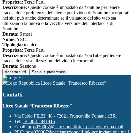
Proprieta:
Terze Parti
Descrizione:
Questo cookie è impostato da Youtube per tenere
traccia delle preferenze dell'utente per i video di Youtube incorporati
nei siti; può anche determinare se il visitatore del sito web sta
utilizzando la nuova o la vecchia versione dell'interfaccia di
Youtube.
Durata:
6 mesi
Nome:
YSC
Tipologia:
tecnico
Proprieta:
Terze Parti
Descrizione:
Questo cookie è impostato da YouTube per tenere
traccia delle visualizzazioni dei video incorporati.
Durata:
Sessione
Accetta tutti
Salva le preferenze
Liceo Statale “Francesco Ribezzo”
Contatti
Liceo Statale “Francesco Ribezzo”
Via Fabio FILZI, 48 - 72021 Francavilla Fontana (BR)
Tel:
Tel 0831-841415
Email:
brps030007@istruzione.it
Link per inviare una mail
PEC:
brps030007@pec.istruzione.it
Link per inviare una mail