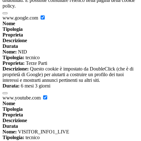
disabilitati. È possibile consultare l'elenco nella pagina della cookie
policy.
www.google.com
Nome
Tipologia
Proprieta
Descrizione
Durata
Nome:
NID
Tipologia:
tecnico
Proprieta:
Terze Parti
Descrizione:
Questo cookie è impostato da DoubleClick (che è di
proprietà di Google) per aiutarti a costruire un profilo dei tuoi
interessi e mostrarti annunci pertinenti su altri siti.
Durata:
6 mesi 3 giorni
www.youtube.com
Nome
Tipologia
Proprieta
Descrizione
Durata
Nome:
VISITOR_INFO1_LIVE
Tipologia:
tecnico