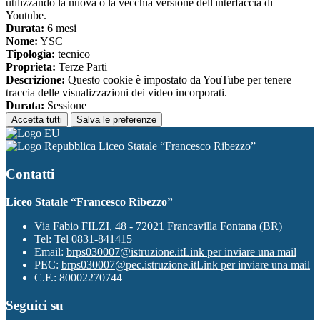
utilizzando la nuova o la vecchia versione dell'interfaccia di
Youtube.
Durata:
6 mesi
Nome:
YSC
Tipologia:
tecnico
Proprieta:
Terze Parti
Descrizione:
Questo cookie è impostato da YouTube per tenere
traccia delle visualizzazioni dei video incorporati.
Durata:
Sessione
Accetta tutti
Salva le preferenze
Liceo Statale “Francesco Ribezzo”
Contatti
Liceo Statale “Francesco Ribezzo”
Via Fabio FILZI, 48 - 72021 Francavilla Fontana (BR)
Tel:
Tel 0831-841415
Email:
brps030007@istruzione.it
Link per inviare una mail
PEC:
brps030007@pec.istruzione.it
Link per inviare una mail
C.F.: 80002270744
Seguici su