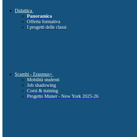
Didattica
Panoramica
Offerta formativa
I progetti delle classi
Scambi - Erasmus+
Mobilità studenti
Job shadowing
Corsi & training
Progetto Muner - New York 2025-26