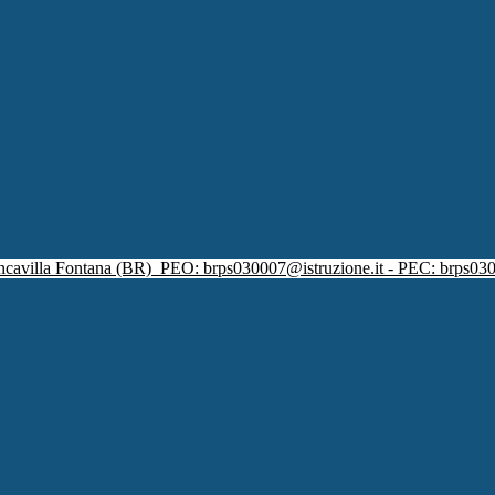
ncavilla Fontana (BR)
PEO: brps030007@istruzione.it - PEC: brps030