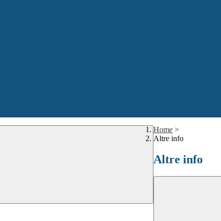
Home
>
Altre info
Altre info