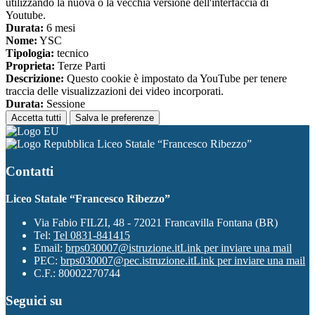
utilizzando la nuova o la vecchia versione dell'interfaccia di
Youtube.
Durata:
6 mesi
Nome:
YSC
Tipologia:
tecnico
Proprieta:
Terze Parti
Descrizione:
Questo cookie è impostato da YouTube per tenere
traccia delle visualizzazioni dei video incorporati.
Durata:
Sessione
Accetta tutti
Salva le preferenze
Liceo Statale “Francesco Ribezzo”
Contatti
Liceo Statale “Francesco Ribezzo”
Via Fabio FILZI, 48 - 72021 Francavilla Fontana (BR)
Tel:
Tel 0831-841415
Email:
brps030007@istruzione.it
Link per inviare una mail
PEC:
brps030007@pec.istruzione.it
Link per inviare una mail
C.F.: 80002270744
Seguici su