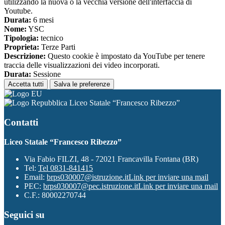
utilizzando la nuova o la vecchia versione dell'interfaccia di
Youtube.
Durata:
6 mesi
Nome:
YSC
Tipologia:
tecnico
Proprieta:
Terze Parti
Descrizione:
Questo cookie è impostato da YouTube per tenere
traccia delle visualizzazioni dei video incorporati.
Durata:
Sessione
Accetta tutti
Salva le preferenze
Liceo Statale “Francesco Ribezzo”
Contatti
Liceo Statale “Francesco Ribezzo”
Via Fabio FILZI, 48 - 72021 Francavilla Fontana (BR)
Tel:
Tel 0831-841415
Email:
brps030007@istruzione.it
Link per inviare una mail
PEC:
brps030007@pec.istruzione.it
Link per inviare una mail
C.F.: 80002270744
Seguici su