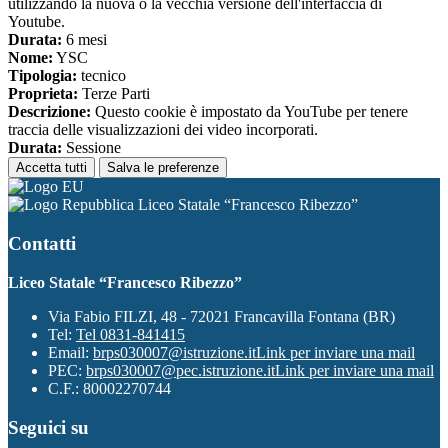
utilizzando la nuova o la vecchia versione dell'interfaccia di
Youtube.
Durata:
6 mesi
Nome:
YSC
Tipologia:
tecnico
Proprieta:
Terze Parti
Descrizione:
Questo cookie è impostato da YouTube per tenere
traccia delle visualizzazioni dei video incorporati.
Durata:
Sessione
Accetta tutti
Salva le preferenze
Liceo Statale “Francesco Ribezzo”
Contatti
Liceo Statale “Francesco Ribezzo”
Via Fabio FILZI, 48 - 72021 Francavilla Fontana (BR)
Tel:
Tel 0831-841415
Email:
brps030007@istruzione.it
Link per inviare una mail
PEC:
brps030007@pec.istruzione.it
Link per inviare una mail
C.F.: 80002270744
Seguici su