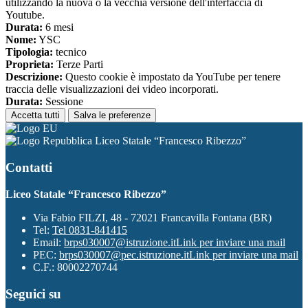
utilizzando la nuova o la vecchia versione dell'interfaccia di
Youtube.
Durata:
6 mesi
Nome:
YSC
Tipologia:
tecnico
Proprieta:
Terze Parti
Descrizione:
Questo cookie è impostato da YouTube per tenere
traccia delle visualizzazioni dei video incorporati.
Durata:
Sessione
Accetta tutti
Salva le preferenze
Liceo Statale “Francesco Ribezzo”
Contatti
Liceo Statale “Francesco Ribezzo”
Via Fabio FILZI, 48 - 72021 Francavilla Fontana (BR)
Tel:
Tel 0831-841415
Email:
brps030007@istruzione.it
Link per inviare una mail
PEC:
brps030007@pec.istruzione.it
Link per inviare una mail
C.F.: 80002270744
Seguici su