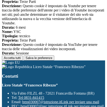
Proprieta:
Terze Parti
Descrizione:
Questo cookie è impostato da Youtube per tenere
traccia delle preferenze dell'utente per i video di Youtube incorporati
nei siti; può anche determinare se il visitatore del sito web sta
utilizzando la nuova o la vecchia versione dell'interfaccia di
Youtube.
Durata:
6 mesi
Nome:
YSC
Tipologia:
tecnico
Proprieta:
Terze Parti
Descrizione:
Questo cookie è impostato da YouTube per tenere
traccia delle visualizzazioni dei video incorporati.
Durata:
Sessione
Accetta tutti
Salva le preferenze
Liceo Statale “Francesco Ribezzo”
Contatti
Liceo Statale “Francesco Ribezzo”
Via Fabio FILZI, 48 - 72021 Francavilla Fontana (BR)
Tel:
Tel 0831-841415
Email:
brps030007@istruzione.it
Link per inviare una mail
PEC:
brps030007@pec.istruzione.it
Link per inviare una mail