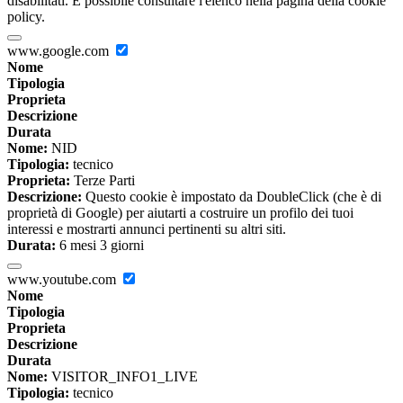
disabilitati. È possibile consultare l'elenco nella pagina della cookie
policy.
www.google.com
Nome
Tipologia
Proprieta
Descrizione
Durata
Nome:
NID
Tipologia:
tecnico
Proprieta:
Terze Parti
Descrizione:
Questo cookie è impostato da DoubleClick (che è di
proprietà di Google) per aiutarti a costruire un profilo dei tuoi
interessi e mostrarti annunci pertinenti su altri siti.
Durata:
6 mesi 3 giorni
www.youtube.com
Nome
Tipologia
Proprieta
Descrizione
Durata
Nome:
VISITOR_INFO1_LIVE
Tipologia:
tecnico