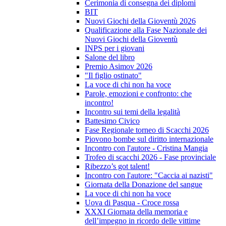
Cerimonia di consegna dei diplomi
BIT
Nuovi Giochi della Gioventù 2026
Qualificazione alla Fase Nazionale dei
Nuovi Giochi della Gioventù
INPS per i giovani
Salone del libro
Premio Asimov 2026
"Il figlio ostinato"
La voce di chi non ha voce
Parole, emozioni e confronto: che
incontro!
Incontro sui temi della legalità
Battesimo Civico
Fase Regionale torneo di Scacchi 2026
Piovono bombe sul diritto internazionale
Incontro con l'autore - Cristina Mangia
Trofeo di scacchi 2026 - Fase provinciale
Ribezzo’s got talent!
Incontro con l'autore: "Caccia ai nazisti"
Giornata della Donazione del sangue
La voce di chi non ha voce
Uova di Pasqua - Croce rossa
XXXI Giornata della memoria e
dell’impegno in ricordo delle vittime