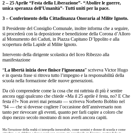
2 – 25 Aprile “Festa della Liberazione”- “Abolire le guerre,
unica speranza dell’Umanità”- Tutti uniti per la pace.
3 – Conferimento della Cittadinanza Onoraria al Milite Ignoto.
Il Presidente del Consiglio Comunale, inoltre informa che a seguire,
si procederà con la deposizione e benedizione della Corona d’Alloro
al Monumento dei Caduti, in Piazza Capitano D’Ippolito e alla
scopertura della Lapide al Milite Ignoto.
Intervento della dirigente scolastica del liceo Ribezzo alla
manifestazione
“
La libertà inizia dove finisce l’ignoranza
” scriveva Victor Hugo
e in questa frase si ritrova tutto l’impegno e la responsabilità della
scuola nella formazione delle nuove generazioni.
Da ciò comprendete come la cosa che mi rattrista di più è sentire
ancora oggi qualcuno che chiede «Ma il 25 aprile è festa, no? E Che
festa è?» Non avrei mai pensato — scriveva Norberto Bobbio nel
’94 — che si dovesse cogliere l’occasione dell’anniversario non
tanto per rievocare gli eventi, quanto per farli capire a coloro che
dopo mezzo secolo mostrano di non averli ancora capiti.
Ma l'irruzione della realtà ci interpella inesorabile, come uomini e donne di scuola e come