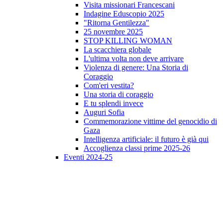
Visita missionari Francescani
Indagine Eduscopio 2025
"Ritorna Gentilezza"
25 novembre 2025
STOP KILLING WOMAN
La scacchiera globale
L'ultima volta non deve arrivare
Violenza di genere: Una Storia di
Coraggio
Com'eri vestita?
Una storia di coraggio
E tu splendi invece
Auguri Sofia
Commemorazione vittime del genocidio di
Gaza
Intelligenza artificiale: il futuro è già qui
Accoglienza classi prime 2025-26
Eventi 2024-25