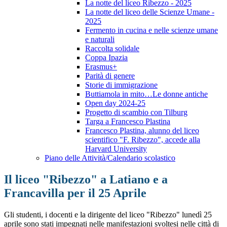
La notte del liceo Ribezzo - 2025
La notte del liceo delle Scienze Umane -
2025
Fermento in cucina e nelle scienze umane
e naturali
Raccolta solidale
Coppa Ipazia
Erasmus+
Parità di genere
Storie di immigrazione
Buttiamola in mito…Le donne antiche
Open day 2024-25
Progetto di scambio con Tilburg
Targa a Francesco Plastina
Francesco Plastina, alunno del liceo
scientifico "F. Ribezzo", accede alla
Harvard University
Piano delle Attività/Calendario scolastico
Il liceo "Ribezzo" a Latiano e a
Francavilla per il 25 Aprile
Gli studenti, i docenti e la dirigente del liceo "Ribezzo" lunedì 25
aprile sono stati impegnati nelle manifestazioni svoltesi nelle città di