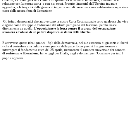
cittadini, e ci obbliga a fare i conti con quanto sta accadendo in Ucraina, mettendolo in
relazione con la nostra storia e con noi stessi. Proprio l'inermità dell'Ucraina invasa e
aggredita, e la tragicità della guerra ci impediscono di consumare una celebrazione separata e
cieca della nostra festa di liberazione.
Gli istituti democratici che attraversano la nostra Carta Costituzionale sono qualcosa che vive
e agisce come sviluppo e traduzione del rifiuto partigiano del fascismo, perché nasce
direttamente da quello.
L'opposizione e la lotta contro il sopruso dell'occupazione
straniera e l'abuso di un potere dispotico ai danni della libertà.
È attraverso questi ideali pratici - figli della democrazia, nel suo esercizio di giustizia e libertà
- che si costruisce una cultura e una pratica della pace. Ecco perché bisogna tornare a
interrogare il fondamento etico del 25 aprile, riconoscere il carattere universale dei concetti
di
resistenza e liberazione
, ieri e oggi per l'Italia, oggi e domani per l'Ucraina e per tutti i
popoli oppressi.