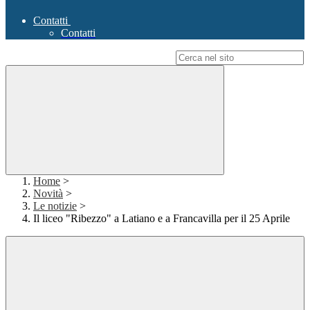
Contatti
Contatti
Campo di ricerca per le pagine del sito
Home
>
Novità
>
Le notizie
>
Il liceo "Ribezzo" a Latiano e a Francavilla per il 25 Aprile