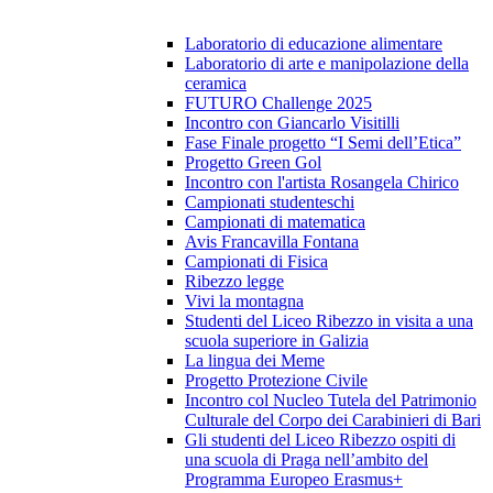
Laboratorio di educazione alimentare
Laboratorio di arte e manipolazione della
ceramica
FUTURO Challenge 2025
Incontro con Giancarlo Visitilli
Fase Finale progetto “I Semi dell’Etica”
Progetto Green Gol
Incontro con l'artista Rosangela Chirico
Campionati studenteschi
Campionati di matematica
Avis Francavilla Fontana
Campionati di Fisica
Ribezzo legge
Vivi la montagna
Studenti del Liceo Ribezzo in visita a una
scuola superiore in Galizia
La lingua dei Meme
Progetto Protezione Civile
Incontro col Nucleo Tutela del Patrimonio
Culturale del Corpo dei Carabinieri di Bari
Gli studenti del Liceo Ribezzo ospiti di
una scuola di Praga nell’ambito del
Programma Europeo Erasmus+