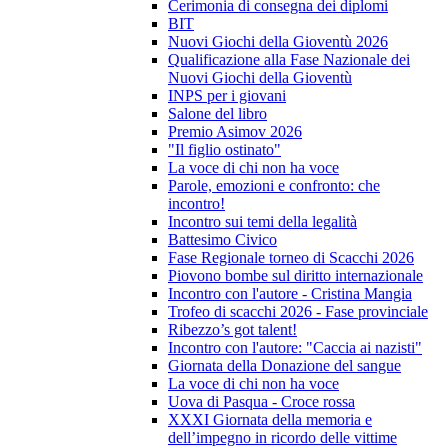
Cerimonia di consegna dei diplomi
BIT
Nuovi Giochi della Gioventù 2026
Qualificazione alla Fase Nazionale dei
Nuovi Giochi della Gioventù
INPS per i giovani
Salone del libro
Premio Asimov 2026
"Il figlio ostinato"
La voce di chi non ha voce
Parole, emozioni e confronto: che
incontro!
Incontro sui temi della legalità
Battesimo Civico
Fase Regionale torneo di Scacchi 2026
Piovono bombe sul diritto internazionale
Incontro con l'autore - Cristina Mangia
Trofeo di scacchi 2026 - Fase provinciale
Ribezzo’s got talent!
Incontro con l'autore: "Caccia ai nazisti"
Giornata della Donazione del sangue
La voce di chi non ha voce
Uova di Pasqua - Croce rossa
XXXI Giornata della memoria e
dell’impegno in ricordo delle vittime