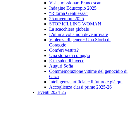
Visita missionari Francescani
Indagine Eduscopio 2025
"Ritorna Gentilezza"
25 novembre 2025
STOP KILLING WOMAN
La scacchiera globale
L'ultima volta non deve arrivare
Violenza di genere: Una Storia di
Coraggio
Com'eri vestita?
Una storia di coraggio
E tu splendi invece
Auguri Sofia
Commemorazione vittime del genocidio di
Gaza
Intelligenza artificiale: il futuro è già qui
Accoglienza classi prime 2025-26
Eventi 2024-25