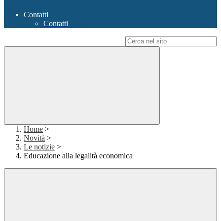
Contatti
Contatti
Campo di ricerca per le pagine del sito
Home
>
Novità
>
Le notizie
>
Educazione alla legalità economica