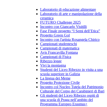
Laboratorio di educazione alimentare
Laboratorio di arte e manipolazione della
ceramica
FUTURO Challenge 2025
Incontro con Giancarlo Visitilli
Fase Finale progetto “I Semi dell’Etica”
Progetto Green Gol
Incontro con l'artista Rosangela Chirico
Campionati studenteschi
Campionati di matematica
Avis Francavilla Fontana
Campionati di Fisica
Ribezzo legge
Vivi la montagna
Studenti del Liceo Ribezzo in visita a una
scuola superiore in Galizia
La lingua dei Meme
Progetto Protezione Civile
Incontro col Nucleo Tutela del Patrimonio
Culturale del Corpo dei Carabinieri di Bari
Gli studenti del Liceo Ribezzo ospiti di
una scuola di Praga nell’ambito del
Programma Europeo Erasmus+