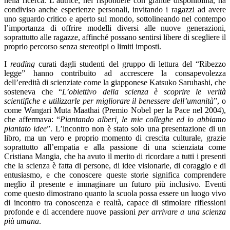
nella ricerca. L’autrice, nel rispondere con grande disponibilità, ha
condiviso anche esperienze personali, invitando i ragazzi ad avere
uno sguardo critico e aperto sul mondo, sottolineando nel contempo
l’importanza di offrire modelli diversi alle nuove generazioni,
soprattutto alle ragazze, affinché possano sentirsi libere di scegliere il
proprio percorso senza stereotipi o limiti imposti.
I
reading
curati dagli studenti del gruppo di lettura del “Ribezzo
legge” hanno contribuito ad accrescere la consapevolezza
dell’eredità di scienziate come la giapponese Katsuko Saruhashi, che
sosteneva che “
L’obiettivo della scienza è scoprire le verità
scientifiche e utilizzarle per migliorare il benessere dell’umanità
”, o
come Wangari Muta Maathai (Premio Nobel per la Pace nel 2004),
che affermava: “
Piantando alberi, le mie colleghe ed io abbiamo
piantato idee
”. L’incontro non è stato solo una presentazione di un
libro, ma un vero e proprio momento di crescita culturale, grazie
soprattutto all’empatia e alla passione di una scienziata come
Cristiana Mangia, che ha avuto il merito di ricordare a tutti i presenti
che la scienza è fatta di persone, di idee visionarie, di coraggio e di
entusiasmo, e che conoscere queste storie significa comprendere
meglio il presente e immaginare un futuro più inclusivo. Eventi
come questo dimostrano quanto la scuola possa essere un luogo vivo
di incontro tra conoscenza e realtà, capace di stimolare riflessioni
profonde e di accendere nuove passioni
per arrivare a una scienza
più umana
.