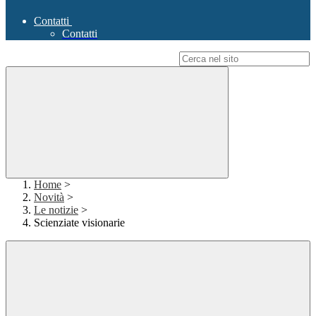
Contatti
Contatti
Campo di ricerca per le pagine del sito
Home
>
Novità
>
Le notizie
>
Scienziate visionarie