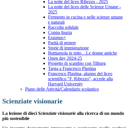
La notte del liceo Ribezzo - 2025
La notte del liceo delle Scienze Umane -
2025
Fermento in cucina e nelle scienze umane
e naturali
Raccolta solidale
Coppa Ipazia
Erasmus+
Parità di genere
Storie di immigrazione
Buttiamola in mito…Le donne antiche
Open day 2024-25
Progetto di scambio con Tilburg
Targa a Francesco Plastina
Francesco Plastina, alunno del liceo
scientifico "F. Ribezzo", accede alla
Harvard University
Piano delle Attività/Calendario scolastico
Scienziate visionarie
La lezione di dieci
Scienziate visionarie
alla ricerca di un mondo
più sostenibile