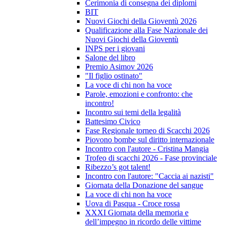
Cerimonia di consegna dei diplomi
BIT
Nuovi Giochi della Gioventù 2026
Qualificazione alla Fase Nazionale dei
Nuovi Giochi della Gioventù
INPS per i giovani
Salone del libro
Premio Asimov 2026
"Il figlio ostinato"
La voce di chi non ha voce
Parole, emozioni e confronto: che
incontro!
Incontro sui temi della legalità
Battesimo Civico
Fase Regionale torneo di Scacchi 2026
Piovono bombe sul diritto internazionale
Incontro con l'autore - Cristina Mangia
Trofeo di scacchi 2026 - Fase provinciale
Ribezzo’s got talent!
Incontro con l'autore: "Caccia ai nazisti"
Giornata della Donazione del sangue
La voce di chi non ha voce
Uova di Pasqua - Croce rossa
XXXI Giornata della memoria e
dell’impegno in ricordo delle vittime