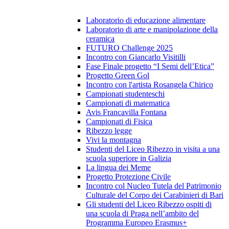
Laboratorio di educazione alimentare
Laboratorio di arte e manipolazione della
ceramica
FUTURO Challenge 2025
Incontro con Giancarlo Visitilli
Fase Finale progetto “I Semi dell’Etica”
Progetto Green Gol
Incontro con l'artista Rosangela Chirico
Campionati studenteschi
Campionati di matematica
Avis Francavilla Fontana
Campionati di Fisica
Ribezzo legge
Vivi la montagna
Studenti del Liceo Ribezzo in visita a una
scuola superiore in Galizia
La lingua dei Meme
Progetto Protezione Civile
Incontro col Nucleo Tutela del Patrimonio
Culturale del Corpo dei Carabinieri di Bari
Gli studenti del Liceo Ribezzo ospiti di
una scuola di Praga nell’ambito del
Programma Europeo Erasmus+