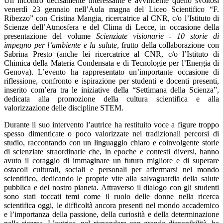
Un incontro decisamente interessante e avvincente quello svoltosi
venerdì 23 gennaio nell’Aula magna del Liceo Scientifico “F.
Ribezzo” con Cristina Mangia,
ricercatrice al CNR, c/o l’Istituto di
Scienze dell’Atmosfera e del Clima di Lecce, in occasione della
presentazione del volume
Scienziate visionarie - 10 storie di
impegno per l’ambiente e la salute
, frutto della collaborazione con
Sabrina Presto (anche lei ricercatrice al CNR, c/o l’Istituto di
Chimica della Materia Condensata e di Tecnologie per l’Energia di
Genova).
L’evento ha rappresentato un’importante occasione di
riflessione, confronto e ispirazione per studenti e docenti presenti,
inserito com’era tra le iniziative della
“Settimana della Scienza”,
dedicata alla promozione della cultura scientifica e alla
valorizzazione delle discipline STEM
.
Durante il suo intervento l’autrice ha restituito voce a figure troppo
spesso dimenticate o poco valorizzate nei tradizionali percorsi di
studio, raccontando con un linguaggio chiaro e coinvolgente storie
di scienziate straordinarie che, in epoche e contesti diversi, hanno
avuto il coraggio di immaginare un futuro migliore e di superare
ostacoli culturali, sociali e personali per affermarsi nel mondo
scientifico, dedicando le proprie vite alla salvaguardia della salute
pubblica e del nostro pianeta. Attraverso il dialogo con gli studenti
sono stati toccati temi come il ruolo delle donne nella ricerca
scientifica oggi, le difficoltà ancora presenti nel mondo accademico
e l’importanza della passione, della curiosità e della determinazione