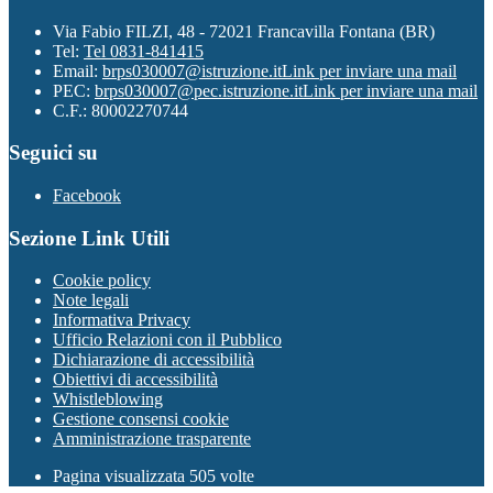
Via Fabio FILZI, 48 - 72021 Francavilla Fontana (BR)
Tel:
Tel 0831-841415
Email:
brps030007@istruzione.it
Link per inviare una mail
PEC:
brps030007@pec.istruzione.it
Link per inviare una mail
C.F.: 80002270744
Seguici su
Facebook
Sezione Link Utili
Cookie policy
Note legali
Informativa Privacy
Ufficio Relazioni con il Pubblico
Dichiarazione di accessibilità
Obiettivi di accessibilità
Whistleblowing
Gestione consensi cookie
Amministrazione trasparente
Pagina visualizzata
505
volte