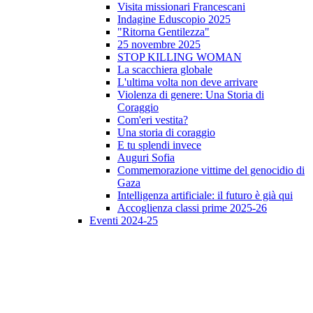
Visita missionari Francescani
Indagine Eduscopio 2025
"Ritorna Gentilezza"
25 novembre 2025
STOP KILLING WOMAN
La scacchiera globale
L'ultima volta non deve arrivare
Violenza di genere: Una Storia di
Coraggio
Com'eri vestita?
Una storia di coraggio
E tu splendi invece
Auguri Sofia
Commemorazione vittime del genocidio di
Gaza
Intelligenza artificiale: il futuro è già qui
Accoglienza classi prime 2025-26
Eventi 2024-25