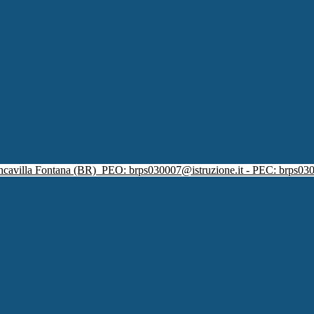
ncavilla Fontana (BR)
PEO: brps030007@istruzione.it - PEC: brps030