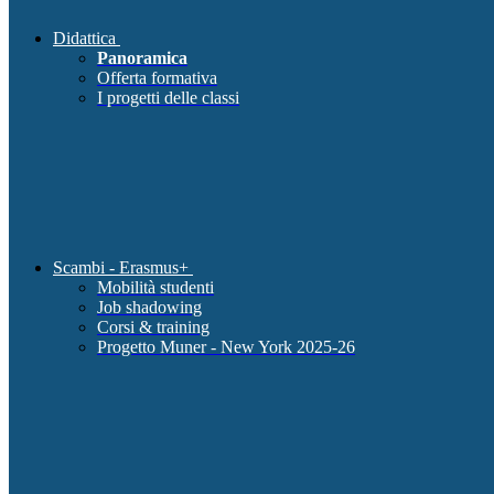
Didattica
Panoramica
Offerta formativa
I progetti delle classi
Scambi - Erasmus+
Mobilità studenti
Job shadowing
Corsi & training
Progetto Muner - New York 2025-26