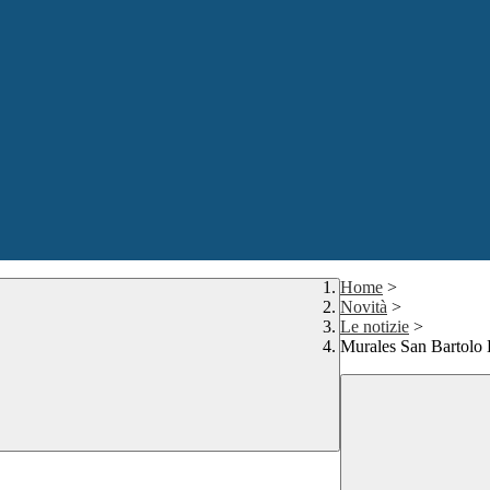
Home
>
Novità
>
Le notizie
>
Murales San Bartolo 