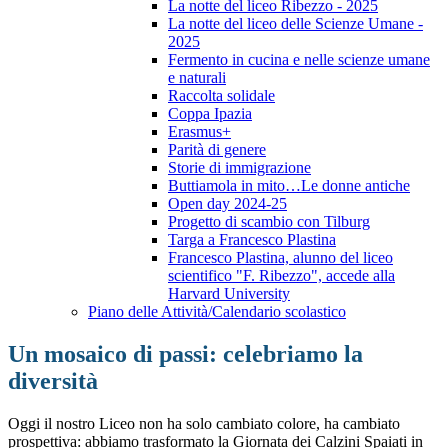
La notte del liceo Ribezzo - 2025
La notte del liceo delle Scienze Umane -
2025
Fermento in cucina e nelle scienze umane
e naturali
Raccolta solidale
Coppa Ipazia
Erasmus+
Parità di genere
Storie di immigrazione
Buttiamola in mito…Le donne antiche
Open day 2024-25
Progetto di scambio con Tilburg
Targa a Francesco Plastina
Francesco Plastina, alunno del liceo
scientifico "F. Ribezzo", accede alla
Harvard University
Piano delle Attività/Calendario scolastico
Un mosaico di passi: celebriamo la
diversità
Oggi il nostro Liceo non ha solo cambiato colore, ha cambiato
prospettiva: abbiamo trasformato la Giornata dei Calzini Spaiati in