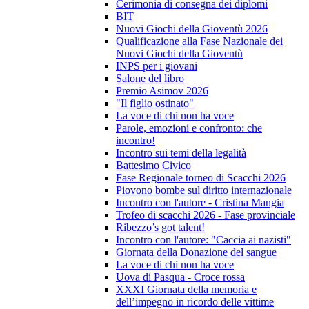
Cerimonia di consegna dei diplomi
BIT
Nuovi Giochi della Gioventù 2026
Qualificazione alla Fase Nazionale dei
Nuovi Giochi della Gioventù
INPS per i giovani
Salone del libro
Premio Asimov 2026
"Il figlio ostinato"
La voce di chi non ha voce
Parole, emozioni e confronto: che
incontro!
Incontro sui temi della legalità
Battesimo Civico
Fase Regionale torneo di Scacchi 2026
Piovono bombe sul diritto internazionale
Incontro con l'autore - Cristina Mangia
Trofeo di scacchi 2026 - Fase provinciale
Ribezzo’s got talent!
Incontro con l'autore: "Caccia ai nazisti"
Giornata della Donazione del sangue
La voce di chi non ha voce
Uova di Pasqua - Croce rossa
XXXI Giornata della memoria e
dell’impegno in ricordo delle vittime