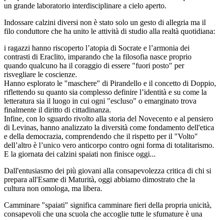
un grande laboratorio interdisciplinare a cielo aperto.
Indossare calzini diversi non è stato solo un gesto di allegria ma il
filo conduttore che ha unito le attività di studio alla realtà quotidiana:
i ragazzi hanno riscoperto l’atopia di Socrate e l’armonia dei
contrasti di Eraclito, imparando che la filosofia nasce proprio
quando qualcuno ha il coraggio di essere "fuori posto" per
risvegliare le coscienze.
Hanno esplorato le "maschere" di Pirandello e il concetto di Doppio,
riflettendo su quanto sia complesso definire l’identità e su come la
letteratura sia il luogo in cui ogni "escluso" o emarginato trova
finalmente il diritto di cittadinanza.
Infine, con lo sguardo rivolto alla storia del Novecento e al pensiero
di Levinas, hanno analizzato la diversità come fondamento dell'etica
e della democrazia, comprendendo che il rispetto per il "Volto"
dell’altro è l’unico vero anticorpo contro ogni forma di totalitarismo.
E la giornata dei calzini spaiati non finisce oggi...
Dall'entusiasmo dei più giovani alla consapevolezza critica di chi si
prepara all'Esame di Maturità, oggi abbiamo dimostrato che la
cultura non omologa, ma libera.
Camminare "spaiati" significa camminare fieri della propria unicità,
consapevoli che una scuola che accoglie tutte le sfumature è una