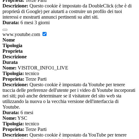
Proprieta:
Terze Parti
Descrizione:
Questo cookie è impostato da DoubleClick (che è di
proprietà di Google) per aiutarti a costruire un profilo dei tuoi
interessi e mostrarti annunci pertinenti su altri siti.
Durata:
6 mesi 3 giorni
www.youtube.com
Nome
Tipologia
Proprieta
Descrizione
Durata
Nome:
VISITOR_INFO1_LIVE
Tipologia:
tecnico
Proprieta:
Terze Parti
Descrizione:
Questo cookie è impostato da Youtube per tenere
traccia delle preferenze dell'utente per i video di Youtube incorporati
nei siti; può anche determinare se il visitatore del sito web sta
utilizzando la nuova o la vecchia versione dell'interfaccia di
Youtube.
Durata:
6 mesi
Nome:
YSC
Tipologia:
tecnico
Proprieta:
Terze Parti
Descrizione:
Questo cookie è impostato da YouTube per tenere