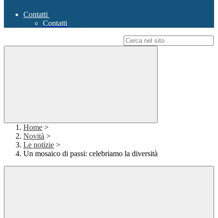
Contatti
Contatti
Campo di ricerca per le pagine del sito
Home
>
Novità
>
Le notizie
>
Un mosaico di passi: celebriamo la diversità