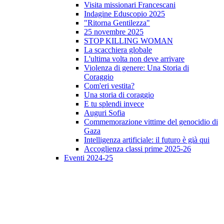
Visita missionari Francescani
Indagine Eduscopio 2025
"Ritorna Gentilezza"
25 novembre 2025
STOP KILLING WOMAN
La scacchiera globale
L'ultima volta non deve arrivare
Violenza di genere: Una Storia di
Coraggio
Com'eri vestita?
Una storia di coraggio
E tu splendi invece
Auguri Sofia
Commemorazione vittime del genocidio di
Gaza
Intelligenza artificiale: il futuro è già qui
Accoglienza classi prime 2025-26
Eventi 2024-25