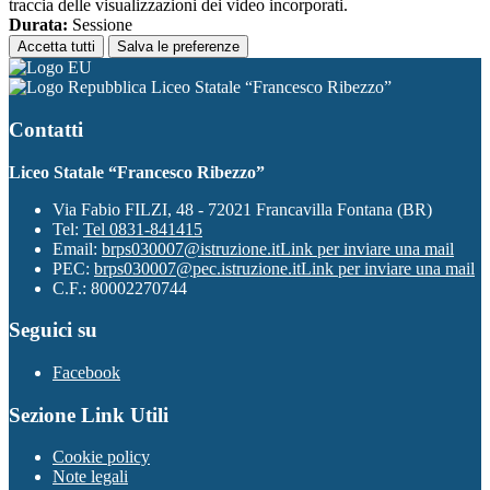
traccia delle visualizzazioni dei video incorporati.
Durata:
Sessione
Accetta tutti
Salva le preferenze
Liceo Statale “Francesco Ribezzo”
Contatti
Liceo Statale “Francesco Ribezzo”
Via Fabio FILZI, 48 - 72021 Francavilla Fontana (BR)
Tel:
Tel 0831-841415
Email:
brps030007@istruzione.it
Link per inviare una mail
PEC:
brps030007@pec.istruzione.it
Link per inviare una mail
C.F.: 80002270744
Seguici su
Facebook
Sezione Link Utili
Cookie policy
Note legali