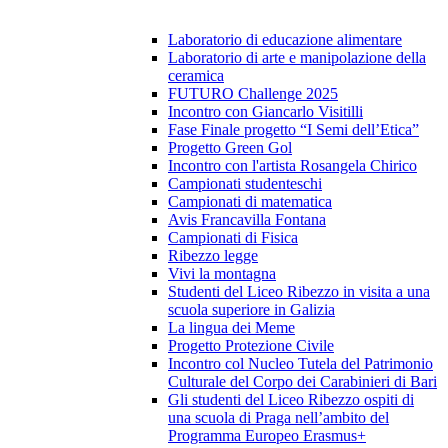
Laboratorio di educazione alimentare
Laboratorio di arte e manipolazione della
ceramica
FUTURO Challenge 2025
Incontro con Giancarlo Visitilli
Fase Finale progetto “I Semi dell’Etica”
Progetto Green Gol
Incontro con l'artista Rosangela Chirico
Campionati studenteschi
Campionati di matematica
Avis Francavilla Fontana
Campionati di Fisica
Ribezzo legge
Vivi la montagna
Studenti del Liceo Ribezzo in visita a una
scuola superiore in Galizia
La lingua dei Meme
Progetto Protezione Civile
Incontro col Nucleo Tutela del Patrimonio
Culturale del Corpo dei Carabinieri di Bari
Gli studenti del Liceo Ribezzo ospiti di
una scuola di Praga nell’ambito del
Programma Europeo Erasmus+