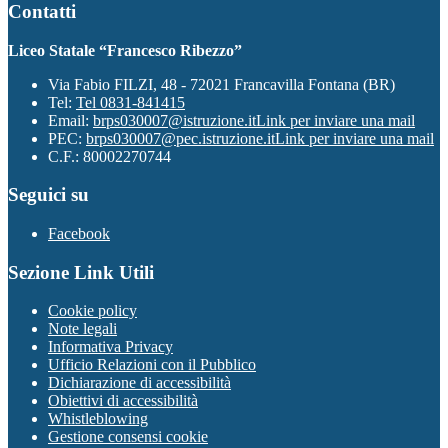
Contatti
Liceo Statale “Francesco Ribezzo”
Via Fabio FILZI, 48 - 72021 Francavilla Fontana (BR)
Tel:
Tel 0831-841415
Email:
brps030007@istruzione.it
Link per inviare una mail
PEC:
brps030007@pec.istruzione.it
Link per inviare una mail
C.F.: 80002270744
Seguici su
Facebook
Sezione Link Utili
Cookie policy
Note legali
Informativa Privacy
Ufficio Relazioni con il Pubblico
Dichiarazione di accessibilità
Obiettivi di accessibilità
Whistleblowing
Gestione consensi cookie