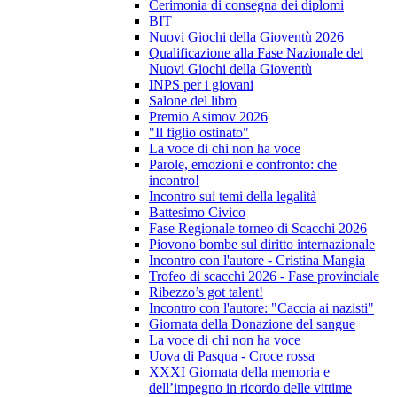
Cerimonia di consegna dei diplomi
BIT
Nuovi Giochi della Gioventù 2026
Qualificazione alla Fase Nazionale dei
Nuovi Giochi della Gioventù
INPS per i giovani
Salone del libro
Premio Asimov 2026
"Il figlio ostinato"
La voce di chi non ha voce
Parole, emozioni e confronto: che
incontro!
Incontro sui temi della legalità
Battesimo Civico
Fase Regionale torneo di Scacchi 2026
Piovono bombe sul diritto internazionale
Incontro con l'autore - Cristina Mangia
Trofeo di scacchi 2026 - Fase provinciale
Ribezzo’s got talent!
Incontro con l'autore: "Caccia ai nazisti"
Giornata della Donazione del sangue
La voce di chi non ha voce
Uova di Pasqua - Croce rossa
XXXI Giornata della memoria e
dell’impegno in ricordo delle vittime