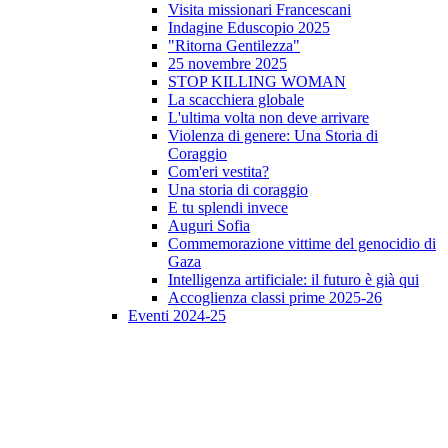
Visita missionari Francescani
Indagine Eduscopio 2025
"Ritorna Gentilezza"
25 novembre 2025
STOP KILLING WOMAN
La scacchiera globale
L'ultima volta non deve arrivare
Violenza di genere: Una Storia di
Coraggio
Com'eri vestita?
Una storia di coraggio
E tu splendi invece
Auguri Sofia
Commemorazione vittime del genocidio di
Gaza
Intelligenza artificiale: il futuro è già qui
Accoglienza classi prime 2025-26
Eventi 2024-25