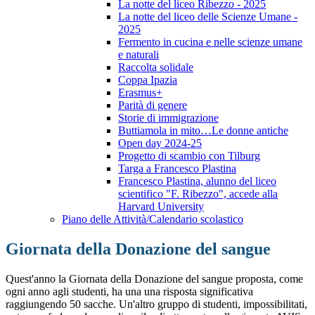
La notte del liceo Ribezzo - 2025
La notte del liceo delle Scienze Umane -
2025
Fermento in cucina e nelle scienze umane
e naturali
Raccolta solidale
Coppa Ipazia
Erasmus+
Parità di genere
Storie di immigrazione
Buttiamola in mito…Le donne antiche
Open day 2024-25
Progetto di scambio con Tilburg
Targa a Francesco Plastina
Francesco Plastina, alunno del liceo
scientifico "F. Ribezzo", accede alla
Harvard University
Piano delle Attività/Calendario scolastico
Giornata della Donazione del sangue
Quest'anno la Giornata della Donazione del sangue proposta, come
ogni anno agli studenti, ha una una risposta significativa
raggiungendo 50 sacche. Un'altro gruppo di studenti, impossibilitati,