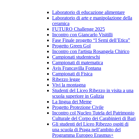
Laboratorio di educazione alimentare
Laboratorio di arte e manipolazione della
ceramica
FUTURO Challenge 2025
Incontro con Giancarlo Visitilli
Fase Finale progetto “I Semi dell’Etica”
Progetto Green Gol
Incontro con l'artista Rosangela Chirico
Campionati studenteschi
Campionati di matematica
Avis Francavilla Fontana
Campionati di Fisica
Ribezzo legge
Vivi la montagna
Studenti del Liceo Ribezzo in visita a una
scuola superiore in Galizia
La lingua dei Meme
Progetto Protezione Civile
Incontro col Nucleo Tutela del Patrimonio
Culturale del Corpo dei Carabinieri di Bari
Gli studenti del Liceo Ribezzo ospiti di
una scuola di Praga nell’ambito del
Programma Europeo Erasmus+