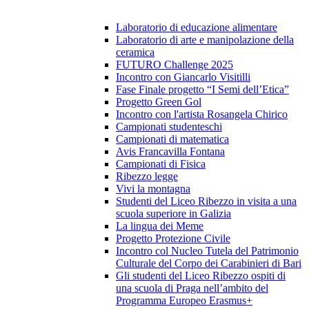
Laboratorio di educazione alimentare
Laboratorio di arte e manipolazione della
ceramica
FUTURO Challenge 2025
Incontro con Giancarlo Visitilli
Fase Finale progetto “I Semi dell’Etica”
Progetto Green Gol
Incontro con l'artista Rosangela Chirico
Campionati studenteschi
Campionati di matematica
Avis Francavilla Fontana
Campionati di Fisica
Ribezzo legge
Vivi la montagna
Studenti del Liceo Ribezzo in visita a una
scuola superiore in Galizia
La lingua dei Meme
Progetto Protezione Civile
Incontro col Nucleo Tutela del Patrimonio
Culturale del Corpo dei Carabinieri di Bari
Gli studenti del Liceo Ribezzo ospiti di
una scuola di Praga nell’ambito del
Programma Europeo Erasmus+