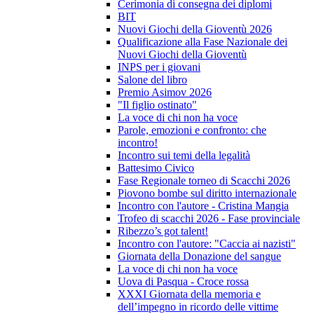
Cerimonia di consegna dei diplomi
BIT
Nuovi Giochi della Gioventù 2026
Qualificazione alla Fase Nazionale dei
Nuovi Giochi della Gioventù
INPS per i giovani
Salone del libro
Premio Asimov 2026
"Il figlio ostinato"
La voce di chi non ha voce
Parole, emozioni e confronto: che
incontro!
Incontro sui temi della legalità
Battesimo Civico
Fase Regionale torneo di Scacchi 2026
Piovono bombe sul diritto internazionale
Incontro con l'autore - Cristina Mangia
Trofeo di scacchi 2026 - Fase provinciale
Ribezzo’s got talent!
Incontro con l'autore: "Caccia ai nazisti"
Giornata della Donazione del sangue
La voce di chi non ha voce
Uova di Pasqua - Croce rossa
XXXI Giornata della memoria e
dell’impegno in ricordo delle vittime