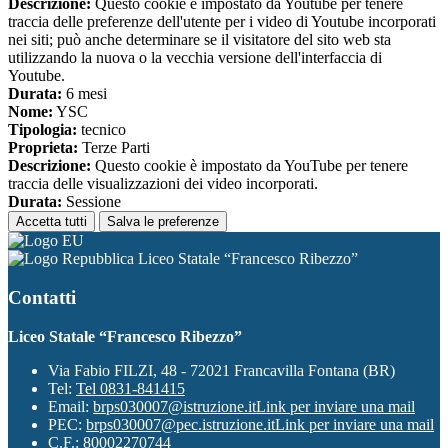
Descrizione:
Questo cookie è impostato da Youtube per tenere
traccia delle preferenze dell'utente per i video di Youtube incorporati
nei siti; può anche determinare se il visitatore del sito web sta
utilizzando la nuova o la vecchia versione dell'interfaccia di
Youtube.
Durata:
6 mesi
Nome:
YSC
Tipologia:
tecnico
Proprieta:
Terze Parti
Descrizione:
Questo cookie è impostato da YouTube per tenere
traccia delle visualizzazioni dei video incorporati.
Durata:
Sessione
Accetta tutti
Salva le preferenze
Liceo Statale “Francesco Ribezzo”
Contatti
Liceo Statale “Francesco Ribezzo”
Via Fabio FILZI, 48 - 72021 Francavilla Fontana (BR)
Tel:
Tel 0831-841415
Email:
brps030007@istruzione.it
Link per inviare una mail
PEC:
brps030007@pec.istruzione.it
Link per inviare una mail
C.F.: 80002270744