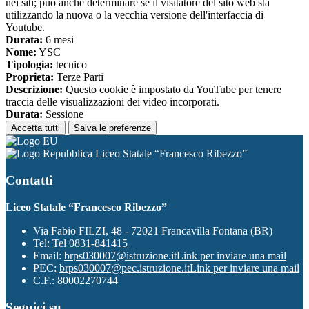
nei siti; può anche determinare se il visitatore del sito web sta
utilizzando la nuova o la vecchia versione dell'interfaccia di
Youtube.
Durata:
6 mesi
Nome:
YSC
Tipologia:
tecnico
Proprieta:
Terze Parti
Descrizione:
Questo cookie è impostato da YouTube per tenere
traccia delle visualizzazioni dei video incorporati.
Durata:
Sessione
Accetta tutti
Salva le preferenze
Liceo Statale “Francesco Ribezzo”
Contatti
Liceo Statale “Francesco Ribezzo”
Via Fabio FILZI, 48 - 72021 Francavilla Fontana (BR)
Tel:
Tel 0831-841415
Email:
brps030007@istruzione.it
Link per inviare una mail
PEC:
brps030007@pec.istruzione.it
Link per inviare una mail
C.F.: 80002270744
Seguici su