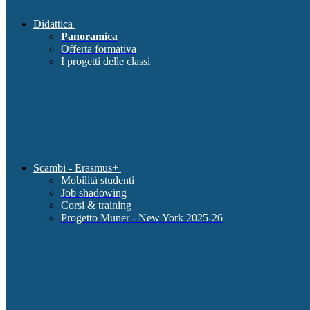
Didattica
Panoramica
Offerta formativa
I progetti delle classi
Scambi - Erasmus+
Mobilità studenti
Job shadowing
Corsi & training
Progetto Muner - New York 2025-26