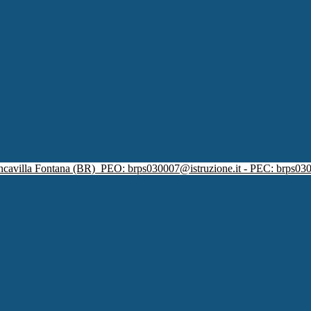
ncavilla Fontana (BR)
PEO: brps030007@istruzione.it - PEC: brps030