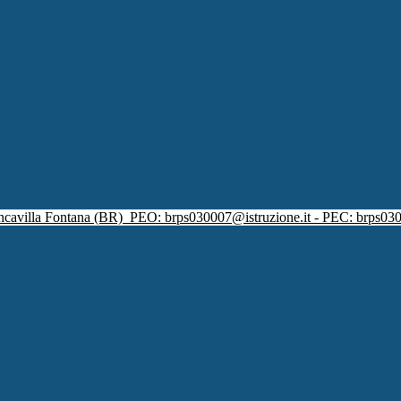
ncavilla Fontana (BR)
PEO: brps030007@istruzione.it - PEC: brps030