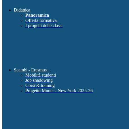
Didattica
Panoramica
Offerta formativa
I progetti delle classi
Scambi - Erasmus+
Mobilità studenti
Job shadowing
Corsi & training
Progetto Muner - New York 2025-26