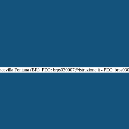
ncavilla Fontana (BR)
PEO: brps030007@istruzione.it - PEC: brps030