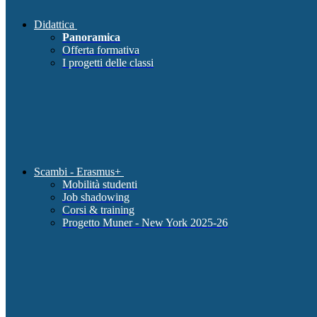
Didattica
Panoramica
Offerta formativa
I progetti delle classi
Scambi - Erasmus+
Mobilità studenti
Job shadowing
Corsi & training
Progetto Muner - New York 2025-26