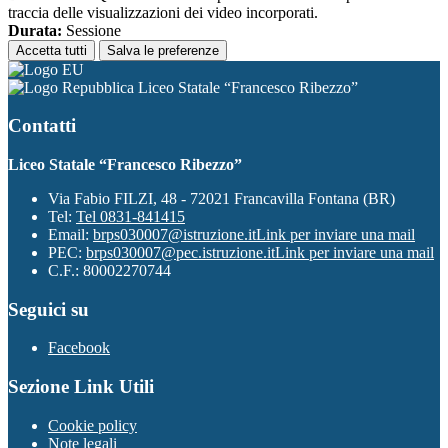
traccia delle visualizzazioni dei video incorporati.
Durata:
Sessione
Accetta tutti
Salva le preferenze
Liceo Statale “Francesco Ribezzo”
Contatti
Liceo Statale “Francesco Ribezzo”
Via Fabio FILZI, 48 - 72021 Francavilla Fontana (BR)
Tel:
Tel 0831-841415
Email:
brps030007@istruzione.it
Link per inviare una mail
PEC:
brps030007@pec.istruzione.it
Link per inviare una mail
C.F.: 80002270744
Seguici su
Facebook
Sezione Link Utili
Cookie policy
Note legali