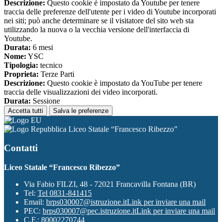
Descrizione:
Questo cookie è impostato da Youtube per tenere
traccia delle preferenze dell'utente per i video di Youtube incorporati
nei siti; può anche determinare se il visitatore del sito web sta
utilizzando la nuova o la vecchia versione dell'interfaccia di
Youtube.
Durata:
6 mesi
Nome:
YSC
Tipologia:
tecnico
Proprieta:
Terze Parti
Descrizione:
Questo cookie è impostato da YouTube per tenere
traccia delle visualizzazioni dei video incorporati.
Durata:
Sessione
Accetta tutti
Salva le preferenze
Liceo Statale “Francesco Ribezzo”
Contatti
Liceo Statale “Francesco Ribezzo”
Via Fabio FILZI, 48 - 72021 Francavilla Fontana (BR)
Tel:
Tel 0831-841415
Email:
brps030007@istruzione.it
Link per inviare una mail
PEC:
brps030007@pec.istruzione.it
Link per inviare una mail
C.F.: 80002270744